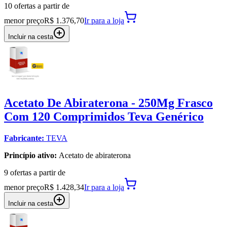
10
oferta
s a partir de
menor preço
R$ 1.376,70
Ir para
a loja
Incluir na cesta
Acetato De Abiraterona - 250Mg Frasco
Com 120 Comprimidos Teva Genérico
Fabricante:
TEVA
Princípio ativo:
Acetato de abiraterona
9
oferta
s a partir de
menor preço
R$ 1.428,34
Ir para
a loja
Incluir na cesta