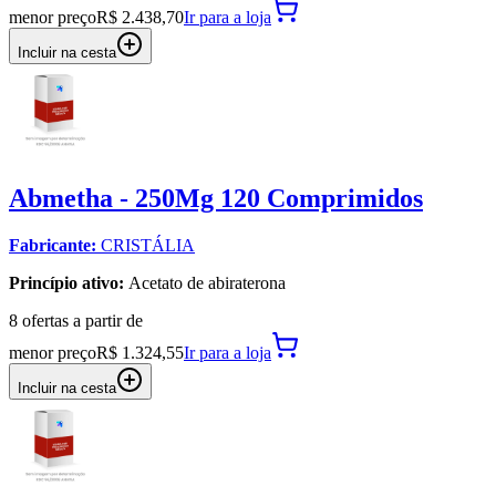
menor preço
R$ 2.438,70
Ir para
a loja
Incluir na cesta
Abmetha - 250Mg 120 Comprimidos
Fabricante:
CRISTÁLIA
Princípio ativo:
Acetato de abiraterona
8
oferta
s a partir de
menor preço
R$ 1.324,55
Ir para
a loja
Incluir na cesta