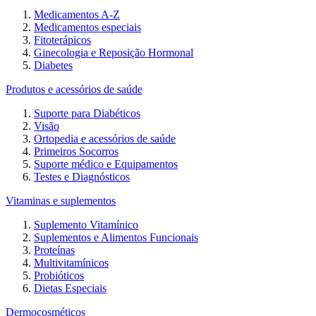
Medicamentos A-Z
Medicamentos especiais
Fitoterápicos
Ginecologia e Reposição Hormonal
Diabetes
Produtos e acessórios de saúde
Suporte para Diabéticos
Visão
Ortopedia e acessórios de saúde
Primeiros Socorros
Suporte médico e Equipamentos
Testes e Diagnósticos
Vitaminas e suplementos
Suplemento Vitamínico
Suplementos e Alimentos Funcionais
Proteínas
Multivitamínicos
Probióticos
Dietas Especiais
Dermocosméticos