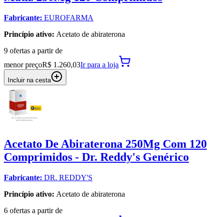
Fabricante:
EUROFARMA
Princípio ativo:
Acetato de abiraterona
9
oferta
s a partir de
menor preço
R$ 1.260,03
Ir para
a loja
Incluir na cesta
Acetato De Abiraterona 250Mg Com 120
Comprimidos - Dr. Reddy's Genérico
Fabricante:
DR. REDDY'S
Princípio ativo:
Acetato de abiraterona
6
oferta
s a partir de