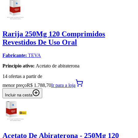
Rarija 250Mg 120 Comprimidos
Revestidos De Uso Oral
Fabricante:
TEVA
Princípio ativo:
Acetato de abiraterona
14
oferta
s a partir de
menor preço
R$ 1.788,70
Ir para
a loja
Incluir na cesta
Acetato De Abiraterona - 250Mg 120