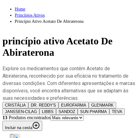
Home
Princípios Ativos
Princípio Ativo Acetato De Abiraterona
princípio ativo
Acetato De
Abiraterona
Explore os medicamentos que contêm Acetato de
Abiraterona, reconhecido por sua eficácia no tratamento de
diversas condições. Com diferentes apresentações e marcas
disponíveis, você encontra alternativas que se adaptam às
suas necessidades e preferências.
CRISTÁLIA
DR. REDDY'S
EUROFARMA
GLENMARK
JANSSEN-CILAG
LIBBS
SANDOZ
SUN PHARMA
TEVA
13
Produto
s
encontrado
s
Incluir na cesta