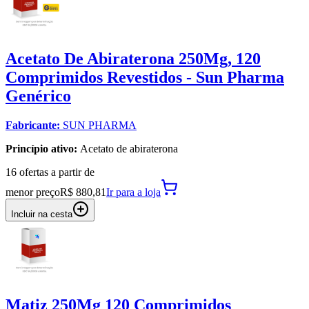
Acetato De Abiraterona 250Mg, 120
Comprimidos Revestidos - Sun Pharma
Genérico
Fabricante:
SUN PHARMA
Princípio ativo:
Acetato de abiraterona
16
oferta
s a partir de
menor preço
R$ 880,81
Ir para
a loja
Incluir na cesta
Matiz 250Mg 120 Comprimidos