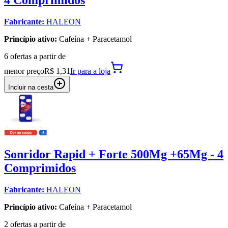
4 Comprimidos
Fabricante:
HALEON
Princípio ativo:
Cafeína + Paracetamol
6
oferta
s a partir de
menor preço
R$ 1,31
Ir para
a loja
Incluir na cesta
Sonridor Rapid + Forte 500Mg +65Mg - 4
Comprimidos
Fabricante:
HALEON
Princípio ativo:
Cafeína + Paracetamol
2
oferta
s a partir de