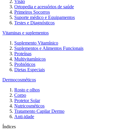
Visão
Ortopedia e acessórios de saúde
Primeiros Socorros
Suporte médico e Equipamentos
Testes e Diagnósticos
Vitaminas e suplementos
Suplemento Vitamínico
Suplementos e Alimentos Funcionais
Proteínas
Multivitamínicos
Probióticos
Dietas Especiais
Dermocosméticos
Rosto e olhos
Corpo
Protetor Solar
Nutricosméticos
Tratamento Capilar Dermo
Anti-idade
Índices