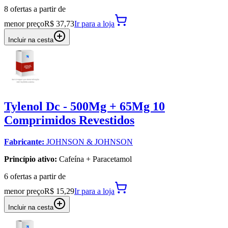
8
oferta
s a partir de
menor preço
R$ 37,73
Ir para
a loja
Incluir na cesta
Tylenol Dc - 500Mg + 65Mg 10
Comprimidos Revestidos
Fabricante:
JOHNSON & JOHNSON
Princípio ativo:
Cafeína + Paracetamol
6
oferta
s a partir de
menor preço
R$ 15,29
Ir para
a loja
Incluir na cesta