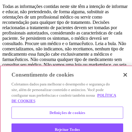
Todas as informações contidas neste site têm a intenção de informar
e educar, não pretendendo, de forma alguma, substituir as
orientações de um profissional médico ou servir como
recomendação para qualquer tipo de tratamento. Decisões
relacionadas a tratamento de pacientes devem ser tomadas por
profissionais autorizados, considerando as características de cada
paciente. Se persistirem os sintomas, o médico deverá ser
consultado. Procure um médico e o farmacêutico. Leia a bula. Não
comercializamos, não indicamos, não receitamos, nenhum tipo de
medicamento essa função cabe exclusivamente a médicos e
farmacêuticos. Não consuma qualquer tipo de medicamento sem
consultar seu médico. Não somos uma loja ou marketplace, ou seja,
não realizamos a venda de medicamentos, apenas contribuímos para
Consentimento de cookies
que você encontre o preço mais barato, comparando os preços de
produtos farmacêuticos. Contribuímos e damos auxílio para que sua
Coletamos dados para melhorar o desempenho e segurança do
experiência seja bem-sucedida, mas a finalização da compra
site, além de personalizar conteúdo e anúncios. Você pode
acontece nos sites das nossas lojas parceiras.
configurar suas preferências e conferir também nossa
POLÍTICA
© 2025 Afya Participações S.A. - todos os direitos reservados.
DE COOKIES
Alameda Lorena, 269 - Jardim Paulista - São Paulo / SP - CEP.:
01424-001 - CNPJ 23.399.329/0002-53.
Definições de cookies
Rejeitar Todos