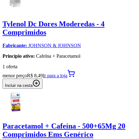
Tylenol Dc Dores Moderedas - 4
Comprimidos
Fabricante:
JOHNSON & JOHNSON
Princípio ativo:
Cafeína + Paracetamol
1
oferta
menor preço
R$ 8,49
Ir para
a loja
Incluir na cesta
Paracetamol + Cafeína - 500+65Mg 20
Comprimidos Ems Genérico