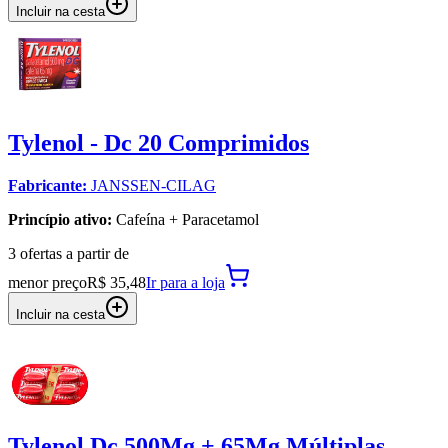
Incluir na cesta
Tylenol - Dc 20 Comprimidos
Fabricante:
JANSSEN-CILAG
Princípio ativo:
Cafeína + Paracetamol
3
oferta
s a partir de
menor preço
R$ 35,48
Ir para
a loja
Incluir na cesta
Tylenol Dc 500Mg + 65Mg Múltiplas