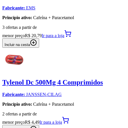
Fabricante:
EMS
Princípio ativo:
Cafeína + Paracetamol
3
oferta
s a partir de
menor preço
R$ 20,79
Ir para
a loja
Incluir na cesta
Tylenol Dc 500Mg 4 Comprimidos
Fabricante:
JANSSEN-CILAG
Princípio ativo:
Cafeína + Paracetamol
2
oferta
s a partir de
menor preço
R$ 4,49
Ir para
a loja