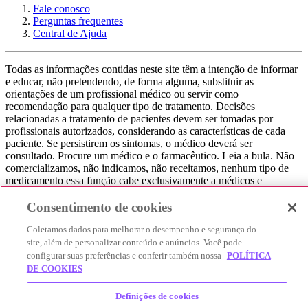
Fale conosco
Perguntas frequentes
Central de Ajuda
Todas as informações contidas neste site têm a intenção de informar
e educar, não pretendendo, de forma alguma, substituir as
orientações de um profissional médico ou servir como
recomendação para qualquer tipo de tratamento. Decisões
relacionadas a tratamento de pacientes devem ser tomadas por
profissionais autorizados, considerando as características de cada
paciente. Se persistirem os sintomas, o médico deverá ser
consultado. Procure um médico e o farmacêutico. Leia a bula. Não
comercializamos, não indicamos, não receitamos, nenhum tipo de
medicamento essa função cabe exclusivamente a médicos e
farmacêuticos. Não consuma qualquer tipo de medicamento sem
consultar seu médico. Não somos uma loja ou marketplace, ou seja,
Consentimento de cookies
não realizamos a venda de medicamentos, apenas contribuímos para
Coletamos dados para melhorar o desempenho e segurança do
que você encontre o preço mais barato, comparando os preços de
produtos farmacêuticos. Contribuímos e damos auxílio para que sua
site, além de personalizar conteúdo e anúncios. Você pode
experiência seja bem-sucedida, mas a finalização da compra
configurar suas preferências e conferir também nossa
POLÍTICA
acontece nos sites das nossas lojas parceiras.
DE COOKIES
© 2025 Afya Participações S.A. - todos os direitos reservados.
Definições de cookies
Alameda Lorena, 269 - Jardim Paulista - São Paulo / SP - CEP.: