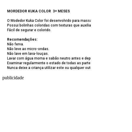
MORDEDOR KUKA COLOR 3+ MESES
O Modedor Kuka Color foi desenvolvido para massagear a gengiva do bebê.
Possui bolinhas coloridas com texturas que auxiliam e aliviam o desconfor
Fácil de segurar e colorido.
Recomendações:
Não ferva.
Não leve ao micro-ondas.
Não lave em lava-louças.
Lavar com água morna e sabão neutro antes e depois de cada uso, enxágu
Examinar regularmente o estado de todas as partes do produto. Se alguma 
Nunca deixe a criança utilizar este ou qualquer outro produto infantil sem 
publicidade