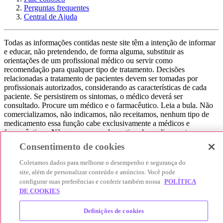
Perguntas frequentes
Central de Ajuda
Todas as informações contidas neste site têm a intenção de informar
e educar, não pretendendo, de forma alguma, substituir as
orientações de um profissional médico ou servir como
recomendação para qualquer tipo de tratamento. Decisões
relacionadas a tratamento de pacientes devem ser tomadas por
profissionais autorizados, considerando as características de cada
paciente. Se persistirem os sintomas, o médico deverá ser
consultado. Procure um médico e o farmacêutico. Leia a bula. Não
comercializamos, não indicamos, não receitamos, nenhum tipo de
medicamento essa função cabe exclusivamente a médicos e
farmacêuticos. Não consuma qualquer tipo de medicamento sem
consultar seu médico. Não somos uma loja ou marketplace, ou seja,
Consentimento de cookies
não realizamos a venda de medicamentos, apenas contribuímos para
que você encontre o preço mais barato, comparando os preços de
Coletamos dados para melhorar o desempenho e segurança do
produtos farmacêuticos. Contribuímos e damos auxílio para que sua
site, além de personalizar conteúdo e anúncios. Você pode
experiência seja bem-sucedida, mas a finalização da compra
configurar suas preferências e conferir também nossa
POLÍTICA
acontece nos sites das nossas lojas parceiras.
DE COOKIES
© 2025 Afya Participações S.A. - todos os direitos reservados.
Definições de cookies
Alameda Lorena, 269 - Jardim Paulista - São Paulo / SP - CEP.:
01424-001 - CNPJ 23.399.329/0002-53.