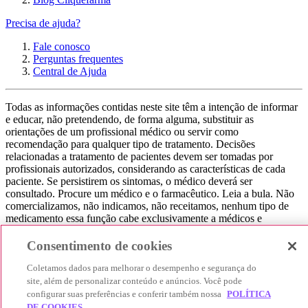
Precisa de ajuda?
Fale conosco
Perguntas frequentes
Central de Ajuda
Todas as informações contidas neste site têm a intenção de informar
e educar, não pretendendo, de forma alguma, substituir as
orientações de um profissional médico ou servir como
recomendação para qualquer tipo de tratamento. Decisões
relacionadas a tratamento de pacientes devem ser tomadas por
profissionais autorizados, considerando as características de cada
paciente. Se persistirem os sintomas, o médico deverá ser
consultado. Procure um médico e o farmacêutico. Leia a bula. Não
comercializamos, não indicamos, não receitamos, nenhum tipo de
medicamento essa função cabe exclusivamente a médicos e
farmacêuticos. Não consuma qualquer tipo de medicamento sem
consultar seu médico. Não somos uma loja ou marketplace, ou seja,
Consentimento de cookies
não realizamos a venda de medicamentos, apenas contribuímos para
que você encontre o preço mais barato, comparando os preços de
Coletamos dados para melhorar o desempenho e segurança do
produtos farmacêuticos. Contribuímos e damos auxílio para que sua
site, além de personalizar conteúdo e anúncios. Você pode
experiência seja bem-sucedida, mas a finalização da compra
configurar suas preferências e conferir também nossa
POLÍTICA
acontece nos sites das nossas lojas parceiras.
DE COOKIES