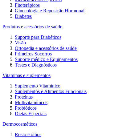
Fitoterápicos
Ginecologia e Reposição Hormonal
Diabetes
Produtos e acessórios de saúde
Suporte para Diabéticos
Visão
Ortopedia e acessórios de saúde
Primeiros Socorros
Suporte médico e Equipamentos
Testes e Diagnósticos
Vitaminas e suplementos
Suplemento Vitamínico
Suplementos e Alimentos Funcionais
Proteínas
Multivitamínicos
Probióticos
Dietas Especiais
Dermocosméticos
Rosto e olhos