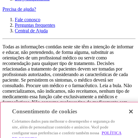
Precisa de ajuda?
Fale conosco
Perguntas frequentes
Central de Ajuda
Todas as informações contidas neste site têm a intenção de informar
e educar, não pretendendo, de forma alguma, substituir as
orientações de um profissional médico ou servir como
recomendação para qualquer tipo de tratamento. Decisões
relacionadas a tratamento de pacientes devem ser tomadas por
profissionais autorizados, considerando as características de cada
paciente. Se persistirem os sintomas, o médico deverá ser
consultado. Procure um médico e o farmacêutico. Leia a bula. Não
comercializamos, não indicamos, não receitamos, nenhum tipo de
medicamento essa função cabe exclusivamente a médicos e
farmacêuticos. Não consuma qualquer tipo de medicamento sem
consultar seu médico. Não somos uma loja ou marketplace, ou seja,
Consentimento de cookies
não realizamos a venda de medicamentos, apenas contribuímos para
que você encontre o preço mais barato, comparando os preços de
Coletamos dados para melhorar o desempenho e segurança do
produtos farmacêuticos. Contribuímos e damos auxílio para que sua
site, além de personalizar conteúdo e anúncios. Você pode
experiência seja bem-sucedida, mas a finalização da compra
configurar suas preferências e conferir também nossa
POLÍTICA
acontece nos sites das nossas lojas parceiras.