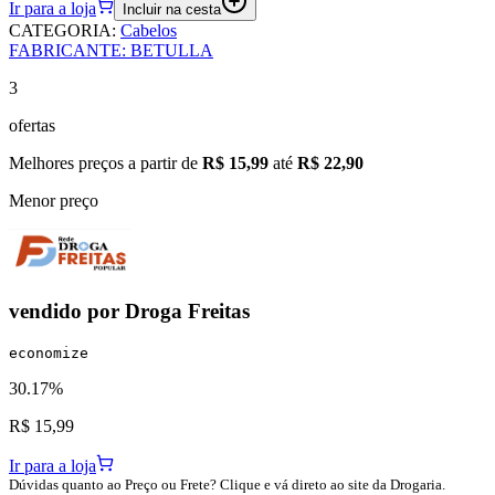
Ir para a loja
Incluir na cesta
CATEGORIA
:
Cabelos
FABRICANTE
:
BETULLA
3
ofertas
Melhores preços a partir de
R$ 15,99
até
R$ 22,90
Menor preço
vendido por
Droga Freitas
economize
30.17%
R$ 15,99
Ir para a loja
Dúvidas quanto ao Preço ou Frete? Clique e vá direto ao site da Drogaria.