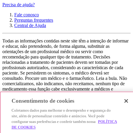
Precisa de ajuda?
Fale conosco
Perguntas frequentes
Central de Ajuda
Todas as informações contidas neste site têm a intenção de informar
e educar, não pretendendo, de forma alguma, substituir as
orientações de um profissional médico ou servir como
recomendação para qualquer tipo de tratamento. Decisões
relacionadas a tratamento de pacientes devem ser tomadas por
profissionais autorizados, considerando as características de cada
paciente. Se persistirem os sintomas, o médico deverá ser
consultado. Procure um médico e o farmacêutico. Leia a bula. Não
comercializamos, não indicamos, não receitamos, nenhum tipo de
medicamento essa função cabe exclusivamente a médicos e
farmacêuticos. Não consuma qualquer tipo de medicamento sem
consultar seu médico. Não somos uma loja ou marketplace, ou seja,
Consentimento de cookies
não realizamos a venda de medicamentos, apenas contribuímos para
que você encontre o preço mais barato, comparando os preços de
Coletamos dados para melhorar o desempenho e segurança do
produtos farmacêuticos. Contribuímos e damos auxílio para que sua
site, além de personalizar conteúdo e anúncios. Você pode
experiência seja bem-sucedida, mas a finalização da compra
configurar suas preferências e conferir também nossa
POLÍTICA
acontece nos sites das nossas lojas parceiras.
DE COOKIES