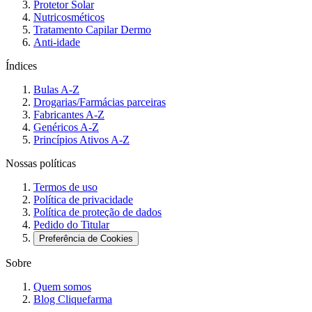
Protetor Solar
Nutricosméticos
Tratamento Capilar Dermo
Anti-idade
Índices
Bulas A-Z
Drogarias/Farmácias parceiras
Fabricantes A-Z
Genéricos A-Z
Princípios Ativos A-Z
Nossas políticas
Termos de uso
Política de privacidade
Política de proteção de dados
Pedido do Titular
Preferência de Cookies
Sobre
Quem somos
Blog Cliquefarma