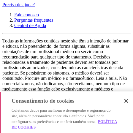
Precisa de ajuda?
Fale conosco
Perguntas frequentes
Central de Ajuda
Todas as informações contidas neste site têm a intenção de informar
e educar, não pretendendo, de forma alguma, substituir as
orientações de um profissional médico ou servir como
recomendação para qualquer tipo de tratamento. Decisões
relacionadas a tratamento de pacientes devem ser tomadas por
profissionais autorizados, considerando as características de cada
paciente. Se persistirem os sintomas, o médico deverá ser
consultado. Procure um médico e o farmacêutico. Leia a bula. Não
comercializamos, não indicamos, não receitamos, nenhum tipo de
medicamento essa função cabe exclusivamente a médicos e
farmacêuticos. Não consuma qualquer tipo de medicamento sem
consultar seu médico. Não somos uma loja ou marketplace, ou seja,
Consentimento de cookies
não realizamos a venda de medicamentos, apenas contribuímos para
que você encontre o preço mais barato, comparando os preços de
Coletamos dados para melhorar o desempenho e segurança do
produtos farmacêuticos. Contribuímos e damos auxílio para que sua
site, além de personalizar conteúdo e anúncios. Você pode
experiência seja bem-sucedida, mas a finalização da compra
configurar suas preferências e conferir também nossa
POLÍTICA
acontece nos sites das nossas lojas parceiras.
DE COOKIES