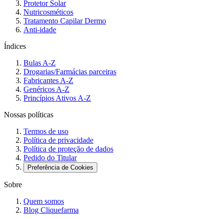
Protetor Solar
Nutricosméticos
Tratamento Capilar Dermo
Anti-idade
Índices
Bulas A-Z
Drogarias/Farmácias parceiras
Fabricantes A-Z
Genéricos A-Z
Princípios Ativos A-Z
Nossas políticas
Termos de uso
Política de privacidade
Política de proteção de dados
Pedido do Titular
Preferência de Cookies
Sobre
Quem somos
Blog Cliquefarma