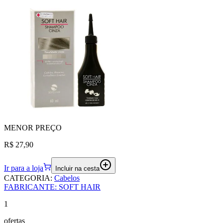
MENOR
PREÇO
R$ 27,90
Ir para a loja
Incluir na cesta
CATEGORIA
:
Cabelos
FABRICANTE
:
SOFT HAIR
1
ofertas