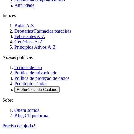
Anti-idade
Índices
Bulas A-Z
Drogarias/Farmácias parceiras
Fabricantes A-Z
Genéricos A-Z
Princípios Ativos A-Z
Nossas políticas
Termos de uso
Política de privacidade
Política de proteção de dados
Pedido do Titular
Preferência de Cookies
Sobre
Quem somos
Blog Cliquefarma
Precisa de ajuda?