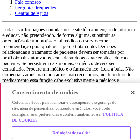
Fale conosco
Perguntas frequentes
Central de Ajuda
Todas as informações contidas neste site têm a intenção de informar
e educar, não pretendendo, de forma alguma, substituir as
orientações de um profissional médico ou servir como
recomendação para qualquer tipo de tratamento. Decisões
relacionadas a tratamento de pacientes devem ser tomadas por
profissionais autorizados, considerando as características de cada
paciente. Se persistirem os sintomas, o médico deverá ser
consultado. Procure um médico e o farmacêutico. Leia a bula. Não
comercializamos, não indicamos, não receitamos, nenhum tipo de
medicamento essa função cabe exclusivamente a médicos e
farmacêuticos. Não consuma qualquer tipo de medicamento sem
consultar seu médico. Não somos uma loja ou marketplace, ou seja,
Consentimento de cookies
não realizamos a venda de medicamentos, apenas contribuímos para
Coletamos dados para melhorar o desempenho e segurança do
que você encontre o preço mais barato, comparando os preços de
produtos farmacêuticos. Contribuímos e damos auxílio para que sua
site, além de personalizar conteúdo e anúncios. Você pode
experiência seja bem-sucedida, mas a finalização da compra
configurar suas preferências e conferir também nossa
POLÍTICA
acontece nos sites das nossas lojas parceiras.
DE COOKIES
© 2025 Afya Participações S.A. - todos os direitos reservados.
Definições de cookies
Alameda Lorena, 269 - Jardim Paulista - São Paulo / SP - CEP.: