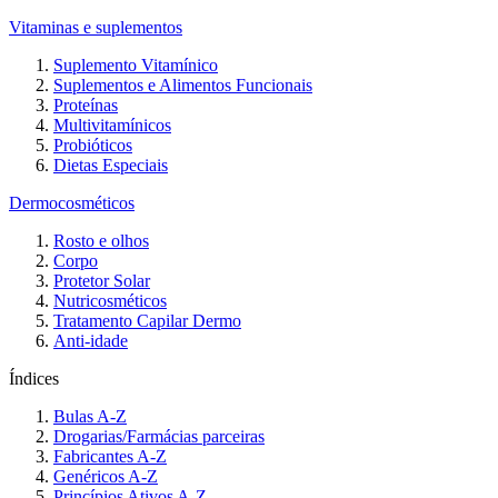
Vitaminas e suplementos
Suplemento Vitamínico
Suplementos e Alimentos Funcionais
Proteínas
Multivitamínicos
Probióticos
Dietas Especiais
Dermocosméticos
Rosto e olhos
Corpo
Protetor Solar
Nutricosméticos
Tratamento Capilar Dermo
Anti-idade
Índices
Bulas A-Z
Drogarias/Farmácias parceiras
Fabricantes A-Z
Genéricos A-Z
Princípios Ativos A-Z