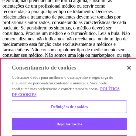
e educar, não pretendendo, de forma alguma, substituir as
orientações de um profissional médico ou servir como
recomendação para qualquer tipo de tratamento. Decisões
relacionadas a tratamento de pacientes devem ser tomadas por
profissionais autorizados, considerando as características de cada
paciente. Se persistirem os sintomas, o médico deverá ser
consultado. Procure um médico e o farmacêutico. Leia a bula. Não
comercializamos, não indicamos, não receitamos, nenhum tipo de
medicamento essa função cabe exclusivamente a médicos e
farmacêuticos. Não consuma qualquer tipo de medicamento sem
consultar seu médico. Não somos uma loja ou marketplace, ou seja,
não realizamos a venda de medicamentos, apenas contribuímos para
que você encontre o preço mais barato, comparando os preços de
Consentimento de cookies
produtos farmacêuticos. Contribuímos e damos auxílio para que sua
experiência seja bem-sucedida, mas a finalização da compra
Coletamos dados para melhorar o desempenho e segurança do
acontece nos sites das nossas lojas parceiras.
site, além de personalizar conteúdo e anúncios. Você pode
configurar suas preferências e conferir também nossa
POLÍTICA
© 2025 Afya Participações S.A. - todos os direitos reservados.
DE COOKIES
Alameda Lorena, 269 - Jardim Paulista - São Paulo / SP - CEP.:
01424-001 - CNPJ 23.399.329/0002-53.
Definições de cookies
Rejeitar Todos