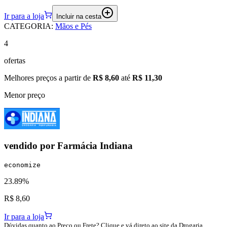
Ir para a loja
Incluir na cesta
CATEGORIA
:
Mãos e Pés
4
ofertas
Melhores preços a partir de
R$ 8,60
até
R$ 11,30
Menor preço
vendido por
Farmácia Indiana
economize
23.89%
R$ 8,60
Ir para a loja
Dúvidas quanto ao Preço ou Frete? Clique e vá direto ao site da Drogaria.