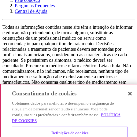
Fale conosco
Perguntas frequentes
Central de Ajuda
Todas as informações contidas neste site têm a intenção de informar
e educar, não pretendendo, de forma alguma, substituir as
orientações de um profissional médico ou servir como
recomendação para qualquer tipo de tratamento. Decisões
relacionadas a tratamento de pacientes devem ser tomadas por
profissionais autorizados, considerando as características de cada
paciente. Se persistirem os sintomas, o médico deverá ser
consultado. Procure um médico e o farmacêutico. Leia a bula. Não
comercializamos, não indicamos, não receitamos, nenhum tipo de
medicamento essa função cabe exclusivamente a médicos e
farmacêuticos. Não consuma qualquer tipo de medicamento sem
consultar seu médico. Não somos uma loja ou marketplace, ou seja,
Consentimento de cookies
não realizamos a venda de medicamentos, apenas contribuímos para
que você encontre o preço mais barato, comparando os preços de
Coletamos dados para melhorar o desempenho e segurança do
produtos farmacêuticos. Contribuímos e damos auxílio para que sua
site, além de personalizar conteúdo e anúncios. Você pode
experiência seja bem-sucedida, mas a finalização da compra
configurar suas preferências e conferir também nossa
POLÍTICA
acontece nos sites das nossas lojas parceiras.
DE COOKIES
© 2025 Afya Participações S.A. - todos os direitos reservados.
Alameda Lorena, 269 - Jardim Paulista - São Paulo / SP - CEP.:
Definições de cookies
01424-001 - CNPJ 23.399.329/0002-53.