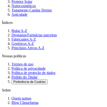
Protetor Solar
Nutricosméticos
Tratamento Capilar Dermo
Anti-idade
Índices
Bulas A-Z
Drogarias/Farmácias parceiras
Fabricantes A-Z
Genéricos A-Z
Princípios Ativos A-Z
Nossas políticas
Termos de uso
Política de privacidade
Política de proteção de dados
Pedido do Titular
Preferência de Cookies
Sobre
Quem somos
Blog Cliquefarma