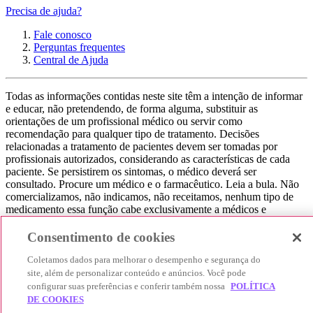
Precisa de ajuda?
Fale conosco
Perguntas frequentes
Central de Ajuda
Todas as informações contidas neste site têm a intenção de informar
e educar, não pretendendo, de forma alguma, substituir as
orientações de um profissional médico ou servir como
recomendação para qualquer tipo de tratamento. Decisões
relacionadas a tratamento de pacientes devem ser tomadas por
profissionais autorizados, considerando as características de cada
paciente. Se persistirem os sintomas, o médico deverá ser
consultado. Procure um médico e o farmacêutico. Leia a bula. Não
comercializamos, não indicamos, não receitamos, nenhum tipo de
medicamento essa função cabe exclusivamente a médicos e
farmacêuticos. Não consuma qualquer tipo de medicamento sem
consultar seu médico. Não somos uma loja ou marketplace, ou seja,
Consentimento de cookies
não realizamos a venda de medicamentos, apenas contribuímos para
que você encontre o preço mais barato, comparando os preços de
Coletamos dados para melhorar o desempenho e segurança do
produtos farmacêuticos. Contribuímos e damos auxílio para que sua
site, além de personalizar conteúdo e anúncios. Você pode
experiência seja bem-sucedida, mas a finalização da compra
configurar suas preferências e conferir também nossa
POLÍTICA
acontece nos sites das nossas lojas parceiras.
DE COOKIES