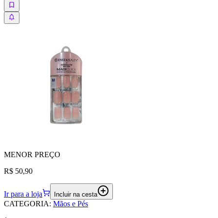
MENOR
PREÇO
R$ 50,90
Ir para a loja
Incluir na cesta
CATEGORIA
:
Mãos e Pés