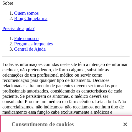
Sobre
Quem somos
Blog Cliquefarma
Precisa de ajuda?
Fale conosco
Perguntas frequentes
Central de Ajuda
Todas as informações contidas neste site têm a intenção de informar
e educar, não pretendendo, de forma alguma, substituir as
orientações de um profissional médico ou servir como
recomendação para qualquer tipo de tratamento. Decisões
relacionadas a tratamento de pacientes devem ser tomadas por
profissionais autorizados, considerando as características de cada
paciente. Se persistirem os sintomas, o médico deverá ser
consultado. Procure um médico e o farmacêutico. Leia a bula. Não
comercializamos, não indicamos, não receitamos, nenhum tipo de
medicamento essa função cabe exclusivamente a médicos e
farmacêuticos. Não consuma qualquer tipo de medicamento sem
consultar seu médico. Não somos uma loja ou marketplace, ou seja,
Consentimento de cookies
não realizamos a venda de medicamentos, apenas contribuímos para