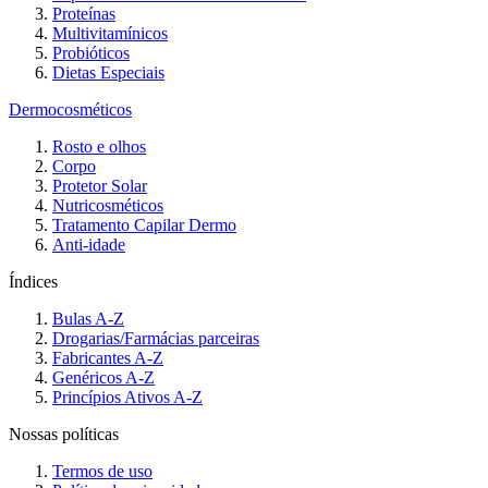
Proteínas
Multivitamínicos
Probióticos
Dietas Especiais
Dermocosméticos
Rosto e olhos
Corpo
Protetor Solar
Nutricosméticos
Tratamento Capilar Dermo
Anti-idade
Índices
Bulas A-Z
Drogarias/Farmácias parceiras
Fabricantes A-Z
Genéricos A-Z
Princípios Ativos A-Z
Nossas políticas
Termos de uso