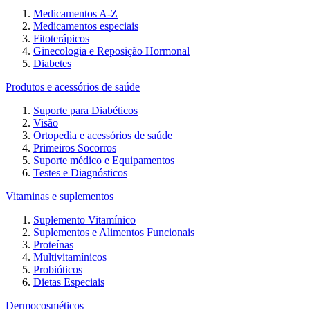
Medicamentos A-Z
Medicamentos especiais
Fitoterápicos
Ginecologia e Reposição Hormonal
Diabetes
Produtos e acessórios de saúde
Suporte para Diabéticos
Visão
Ortopedia e acessórios de saúde
Primeiros Socorros
Suporte médico e Equipamentos
Testes e Diagnósticos
Vitaminas e suplementos
Suplemento Vitamínico
Suplementos e Alimentos Funcionais
Proteínas
Multivitamínicos
Probióticos
Dietas Especiais
Dermocosméticos