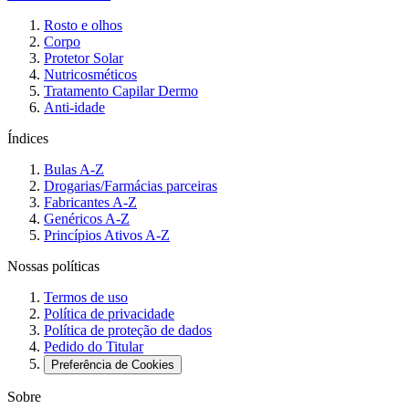
Rosto e olhos
Corpo
Protetor Solar
Nutricosméticos
Tratamento Capilar Dermo
Anti-idade
Índices
Bulas A-Z
Drogarias/Farmácias parceiras
Fabricantes A-Z
Genéricos A-Z
Princípios Ativos A-Z
Nossas políticas
Termos de uso
Política de privacidade
Política de proteção de dados
Pedido do Titular
Preferência de Cookies
Sobre