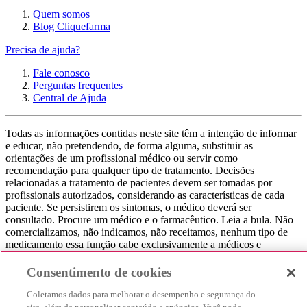
Quem somos
Blog Cliquefarma
Precisa de ajuda?
Fale conosco
Perguntas frequentes
Central de Ajuda
Todas as informações contidas neste site têm a intenção de informar
e educar, não pretendendo, de forma alguma, substituir as
orientações de um profissional médico ou servir como
recomendação para qualquer tipo de tratamento. Decisões
relacionadas a tratamento de pacientes devem ser tomadas por
profissionais autorizados, considerando as características de cada
paciente. Se persistirem os sintomas, o médico deverá ser
consultado. Procure um médico e o farmacêutico. Leia a bula. Não
comercializamos, não indicamos, não receitamos, nenhum tipo de
medicamento essa função cabe exclusivamente a médicos e
farmacêuticos. Não consuma qualquer tipo de medicamento sem
consultar seu médico. Não somos uma loja ou marketplace, ou seja,
Consentimento de cookies
não realizamos a venda de medicamentos, apenas contribuímos para
que você encontre o preço mais barato, comparando os preços de
Coletamos dados para melhorar o desempenho e segurança do
produtos farmacêuticos. Contribuímos e damos auxílio para que sua