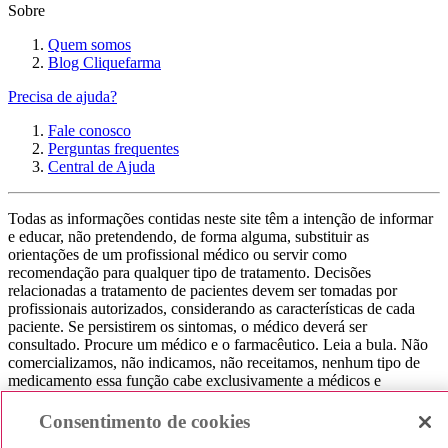
Sobre
Quem somos
Blog Cliquefarma
Precisa de ajuda?
Fale conosco
Perguntas frequentes
Central de Ajuda
Todas as informações contidas neste site têm a intenção de informar
e educar, não pretendendo, de forma alguma, substituir as
orientações de um profissional médico ou servir como
recomendação para qualquer tipo de tratamento. Decisões
relacionadas a tratamento de pacientes devem ser tomadas por
profissionais autorizados, considerando as características de cada
paciente. Se persistirem os sintomas, o médico deverá ser
consultado. Procure um médico e o farmacêutico. Leia a bula. Não
comercializamos, não indicamos, não receitamos, nenhum tipo de
medicamento essa função cabe exclusivamente a médicos e
farmacêuticos. Não consuma qualquer tipo de medicamento sem
consultar seu médico. Não somos uma loja ou marketplace, ou seja,
Consentimento de cookies
não realizamos a venda de medicamentos, apenas contribuímos para