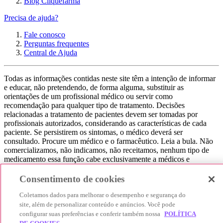
Blog Cliquefarma
Precisa de ajuda?
Fale conosco
Perguntas frequentes
Central de Ajuda
Todas as informações contidas neste site têm a intenção de informar
e educar, não pretendendo, de forma alguma, substituir as
orientações de um profissional médico ou servir como
recomendação para qualquer tipo de tratamento. Decisões
relacionadas a tratamento de pacientes devem ser tomadas por
profissionais autorizados, considerando as características de cada
paciente. Se persistirem os sintomas, o médico deverá ser
consultado. Procure um médico e o farmacêutico. Leia a bula. Não
comercializamos, não indicamos, não receitamos, nenhum tipo de
medicamento essa função cabe exclusivamente a médicos e
farmacêuticos. Não consuma qualquer tipo de medicamento sem
consultar seu médico. Não somos uma loja ou marketplace, ou seja,
Consentimento de cookies
não realizamos a venda de medicamentos, apenas contribuímos para
que você encontre o preço mais barato, comparando os preços de
Coletamos dados para melhorar o desempenho e segurança do
produtos farmacêuticos. Contribuímos e damos auxílio para que sua
site, além de personalizar conteúdo e anúncios. Você pode
experiência seja bem-sucedida, mas a finalização da compra
configurar suas preferências e conferir também nossa
POLÍTICA
acontece nos sites das nossas lojas parceiras.