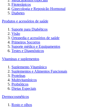
Medicamentos especiais
Fitoterápicos
Ginecologia e Reposição Hormonal
Diabetes
Produtos e acessórios de saúde
Suporte para Diabéticos
Visão
Ortopedia e acessórios de saúde
Primeiros Socorros
Suporte médico e Equipamentos
Testes e Diagnósticos
Vitaminas e suplementos
Suplemento Vitamínico
Suplementos e Alimentos Funcionais
Proteínas
Multivitamínicos
Probióticos
Dietas Especiais
Dermocosméticos
Rosto e olhos