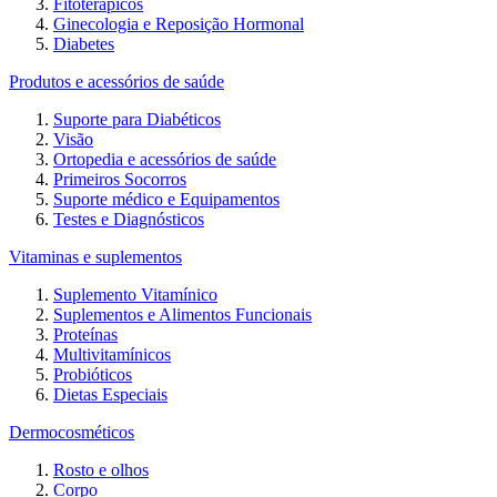
Fitoterápicos
Ginecologia e Reposição Hormonal
Diabetes
Produtos e acessórios de saúde
Suporte para Diabéticos
Visão
Ortopedia e acessórios de saúde
Primeiros Socorros
Suporte médico e Equipamentos
Testes e Diagnósticos
Vitaminas e suplementos
Suplemento Vitamínico
Suplementos e Alimentos Funcionais
Proteínas
Multivitamínicos
Probióticos
Dietas Especiais
Dermocosméticos
Rosto e olhos
Corpo