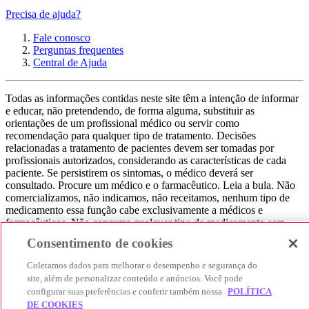
Precisa de ajuda?
Fale conosco
Perguntas frequentes
Central de Ajuda
Todas as informações contidas neste site têm a intenção de informar
e educar, não pretendendo, de forma alguma, substituir as
orientações de um profissional médico ou servir como
recomendação para qualquer tipo de tratamento. Decisões
relacionadas a tratamento de pacientes devem ser tomadas por
profissionais autorizados, considerando as características de cada
paciente. Se persistirem os sintomas, o médico deverá ser
consultado. Procure um médico e o farmacêutico. Leia a bula. Não
comercializamos, não indicamos, não receitamos, nenhum tipo de
medicamento essa função cabe exclusivamente a médicos e
farmacêuticos. Não consuma qualquer tipo de medicamento sem
consultar seu médico. Não somos uma loja ou marketplace, ou seja,
Consentimento de cookies
não realizamos a venda de medicamentos, apenas contribuímos para
que você encontre o preço mais barato, comparando os preços de
Coletamos dados para melhorar o desempenho e segurança do
produtos farmacêuticos. Contribuímos e damos auxílio para que sua
site, além de personalizar conteúdo e anúncios. Você pode
experiência seja bem-sucedida, mas a finalização da compra
configurar suas preferências e conferir também nossa
POLÍTICA
acontece nos sites das nossas lojas parceiras.
DE COOKIES