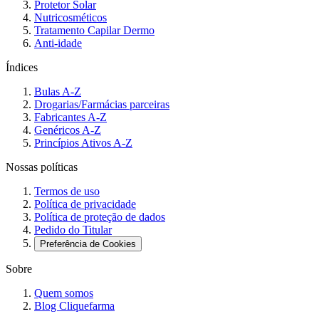
Protetor Solar
Nutricosméticos
Tratamento Capilar Dermo
Anti-idade
Índices
Bulas A-Z
Drogarias/Farmácias parceiras
Fabricantes A-Z
Genéricos A-Z
Princípios Ativos A-Z
Nossas políticas
Termos de uso
Política de privacidade
Política de proteção de dados
Pedido do Titular
Preferência de Cookies
Sobre
Quem somos
Blog Cliquefarma