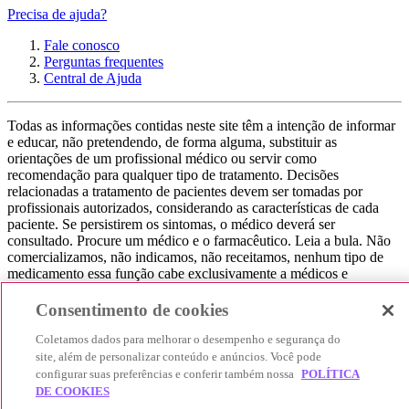
Precisa de ajuda?
Fale conosco
Perguntas frequentes
Central de Ajuda
Todas as informações contidas neste site têm a intenção de informar
e educar, não pretendendo, de forma alguma, substituir as
orientações de um profissional médico ou servir como
recomendação para qualquer tipo de tratamento. Decisões
relacionadas a tratamento de pacientes devem ser tomadas por
profissionais autorizados, considerando as características de cada
paciente. Se persistirem os sintomas, o médico deverá ser
consultado. Procure um médico e o farmacêutico. Leia a bula. Não
comercializamos, não indicamos, não receitamos, nenhum tipo de
medicamento essa função cabe exclusivamente a médicos e
farmacêuticos. Não consuma qualquer tipo de medicamento sem
consultar seu médico. Não somos uma loja ou marketplace, ou seja,
Consentimento de cookies
não realizamos a venda de medicamentos, apenas contribuímos para
que você encontre o preço mais barato, comparando os preços de
Coletamos dados para melhorar o desempenho e segurança do
produtos farmacêuticos. Contribuímos e damos auxílio para que sua
site, além de personalizar conteúdo e anúncios. Você pode
experiência seja bem-sucedida, mas a finalização da compra
configurar suas preferências e conferir também nossa
POLÍTICA
acontece nos sites das nossas lojas parceiras.
DE COOKIES