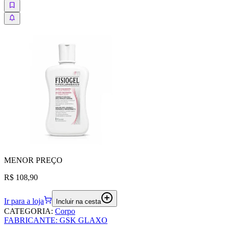
MENOR
PREÇO
R$ 108,90
Ir para a loja
Incluir na cesta
CATEGORIA
:
Corpo
FABRICANTE
:
GSK GLAXO