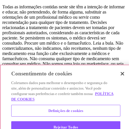
Todas as informações contidas neste site têm a intenção de informar
e educar, não pretendendo, de forma alguma, substituir as
orientações de um profissional médico ou servir como
recomendação para qualquer tipo de tratamento. Decisões
relacionadas a tratamento de pacientes devem ser tomadas por
profissionais autorizados, considerando as características de cada
paciente. Se persistirem os sintomas, o médico deverá ser
consultado. Procure um médico e o farmacêutico. Leia a bula. Não
comercializamos, não indicamos, não receitamos, nenhum tipo de
medicamento essa função cabe exclusivamente a médicos e
farmacêuticos. Não consuma qualquer tipo de medicamento sem
consultar seu médico. Não somos uma loja ou marketplace, ou seja,
não realizamos a venda de medicamentos, apenas contribuímos para
Consentimento de cookies
que você encontre o preço mais barato, comparando os preços de
produtos farmacêuticos. Contribuímos e damos auxílio para que sua
Coletamos dados para melhorar o desempenho e segurança do
experiência seja bem-sucedida, mas a finalização da compra
site, além de personalizar conteúdo e anúncios. Você pode
acontece nos sites das nossas lojas parceiras.
configurar suas preferências e conferir também nossa
POLÍTICA
DE COOKIES
© 2025 Afya Participações S.A. - todos os direitos reservados.
Alameda Lorena, 269 - Jardim Paulista - São Paulo / SP - CEP.:
01424-001 - CNPJ 23.399.329/0002-53.
Definições de cookies
Rejeitar Todos