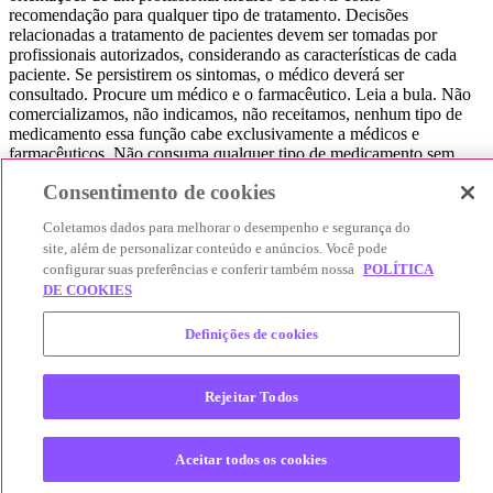
recomendação para qualquer tipo de tratamento. Decisões
relacionadas a tratamento de pacientes devem ser tomadas por
profissionais autorizados, considerando as características de cada
paciente. Se persistirem os sintomas, o médico deverá ser
consultado. Procure um médico e o farmacêutico. Leia a bula. Não
comercializamos, não indicamos, não receitamos, nenhum tipo de
medicamento essa função cabe exclusivamente a médicos e
farmacêuticos. Não consuma qualquer tipo de medicamento sem
consultar seu médico. Não somos uma loja ou marketplace, ou seja,
Consentimento de cookies
não realizamos a venda de medicamentos, apenas contribuímos para
que você encontre o preço mais barato, comparando os preços de
Coletamos dados para melhorar o desempenho e segurança do
produtos farmacêuticos. Contribuímos e damos auxílio para que sua
site, além de personalizar conteúdo e anúncios. Você pode
experiência seja bem-sucedida, mas a finalização da compra
configurar suas preferências e conferir também nossa
POLÍTICA
acontece nos sites das nossas lojas parceiras.
DE COOKIES
© 2025 Afya Participações S.A. - todos os direitos reservados.
Alameda Lorena, 269 - Jardim Paulista - São Paulo / SP - CEP.:
Definições de cookies
01424-001 - CNPJ 23.399.329/0002-53.
Rejeitar Todos
Aceitar todos os cookies