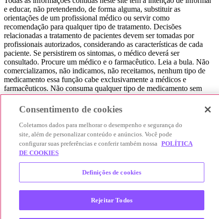
Todas as informações contidas neste site têm a intenção de informar
e educar, não pretendendo, de forma alguma, substituir as
orientações de um profissional médico ou servir como
recomendação para qualquer tipo de tratamento. Decisões
relacionadas a tratamento de pacientes devem ser tomadas por
profissionais autorizados, considerando as características de cada
paciente. Se persistirem os sintomas, o médico deverá ser
consultado. Procure um médico e o farmacêutico. Leia a bula. Não
comercializamos, não indicamos, não receitamos, nenhum tipo de
medicamento essa função cabe exclusivamente a médicos e
farmacêuticos. Não consuma qualquer tipo de medicamento sem
consultar seu médico. Não somos uma loja ou marketplace, ou seja,
não realizamos a venda de medicamentos, apenas contribuímos para
Consentimento de cookies
que você encontre o preço mais barato, comparando os preços de
produtos farmacêuticos. Contribuímos e damos auxílio para que sua
Coletamos dados para melhorar o desempenho e segurança do
experiência seja bem-sucedida, mas a finalização da compra
site, além de personalizar conteúdo e anúncios. Você pode
acontece nos sites das nossas lojas parceiras.
configurar suas preferências e conferir também nossa
POLÍTICA
DE COOKIES
© 2025 Afya Participações S.A. - todos os direitos reservados.
Alameda Lorena, 269 - Jardim Paulista - São Paulo / SP - CEP.:
Definições de cookies
01424-001 - CNPJ 23.399.329/0002-53.
Rejeitar Todos