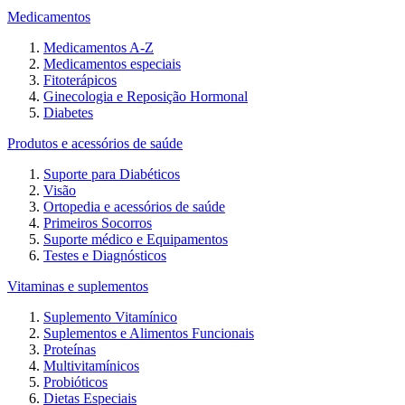
Medicamentos
Medicamentos A-Z
Medicamentos especiais
Fitoterápicos
Ginecologia e Reposição Hormonal
Diabetes
Produtos e acessórios de saúde
Suporte para Diabéticos
Visão
Ortopedia e acessórios de saúde
Primeiros Socorros
Suporte médico e Equipamentos
Testes e Diagnósticos
Vitaminas e suplementos
Suplemento Vitamínico
Suplementos e Alimentos Funcionais
Proteínas
Multivitamínicos
Probióticos
Dietas Especiais