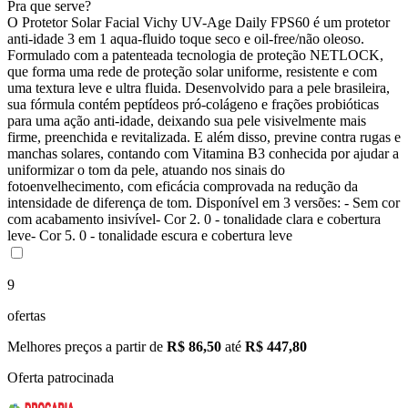
Pra que serve?
O Protetor Solar Facial Vichy UV-Age Daily FPS60 é um protetor
anti-idade 3 em 1 aqua-fluido toque seco e oil-free/não oleoso.
Formulado com a patenteada tecnologia de proteção NETLOCK,
que forma uma rede de proteção solar uniforme, resistente e com
uma textura leve e ultra fluida. Desenvolvido para a pele brasileira,
sua fórmula contém peptídeos pró-colágeno e frações probióticas
para uma ação anti-idade, deixando sua pele visivelmente mais
firme, preenchida e revitalizada. E além disso, previne contra rugas e
manchas solares, contando com Vitamina B3 conhecida por ajudar a
uniformizar o tom da pele, atuando nos sinais do
fotoenvelhecimento, com eficácia comprovada na redução da
intensidade de diferença de tom. Disponível em 3 versões: - Sem cor
com acabamento insivível- Cor 2. 0 - tonalidade clara e cobertura
leve- Cor 5. 0 - tonalidade escura e cobertura leve
9
ofertas
Melhores preços a partir de
R$ 86,50
até
R$ 447,80
Oferta patrocinada