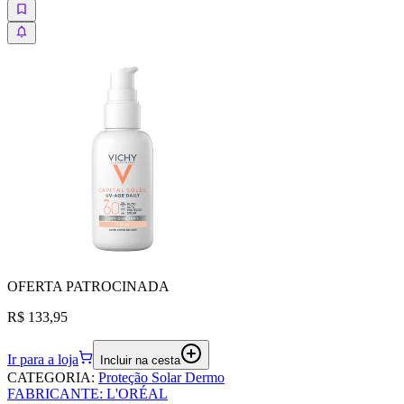
OFERTA
PATROCINADA
R$ 133,95
Ir para a loja
Incluir na cesta
CATEGORIA
:
Proteção Solar Dermo
FABRICANTE
:
L'ORÉAL