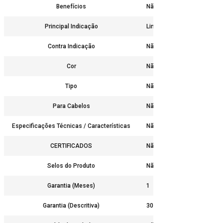
Benefícios
Não
Principal Indicação
Limpeza de peles oleosas 
Contra Indicação
Não
Cor
Não
Tipo
Não
Para Cabelos
Não
Especificações Técnicas / Características
Não
CERTIFICADOS
Não
Selos do Produto
Não
Garantia (Meses)
1
Garantia (Descritiva)
30 dias contra defeito de f