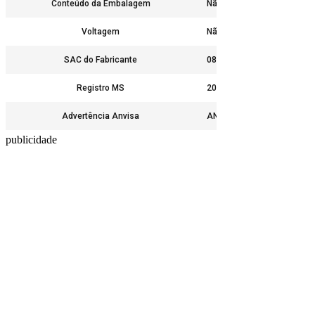
Conteúdo da Embalagem
Não
Voltagem
Não
SAC do Fabricante
0800-218150
Registro MS
2055802380032
Advertência Anvisa
ANTES DE INICIAR ALGUM
publicidade