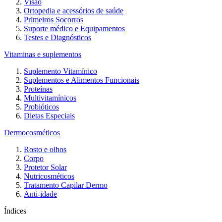
Visão
Ortopedia e acessórios de saúde
Primeiros Socorros
Suporte médico e Equipamentos
Testes e Diagnósticos
Vitaminas e suplementos
Suplemento Vitamínico
Suplementos e Alimentos Funcionais
Proteínas
Multivitamínicos
Probióticos
Dietas Especiais
Dermocosméticos
Rosto e olhos
Corpo
Protetor Solar
Nutricosméticos
Tratamento Capilar Dermo
Anti-idade
Índices