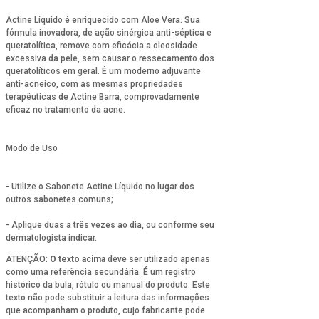
Actine Líquido é enriquecido com Aloe Vera. Sua
fórmula inovadora, de ação sinérgica anti-séptica e
queratolítica, remove com eficácia a oleosidade
excessiva da pele, sem causar o ressecamento dos
queratolíticos em geral. É um moderno adjuvante
anti-acneico, com as mesmas propriedades
terapêuticas de Actine Barra, comprovadamente
eficaz no tratamento da acne.
Modo de Uso
- Utilize o Sabonete Actine Líquido no lugar dos
outros sabonetes comuns;
- Aplique duas a três vezes ao dia, ou conforme seu
dermatologista indicar.
ATENÇÃO:
O texto acima
deve ser utilizado apenas
como uma referência secundária. É um registro
histórico da bula, rótulo ou manual do produto. Este
texto não pode substituir a leitura das informações
que acompanham o produto, cujo fabricante pode