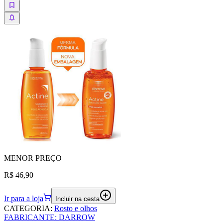
MENOR
PREÇO
R$ 46,90
Ir para a loja
Incluir na cesta
CATEGORIA
:
Rosto e olhos
FABRICANTE
:
DARROW