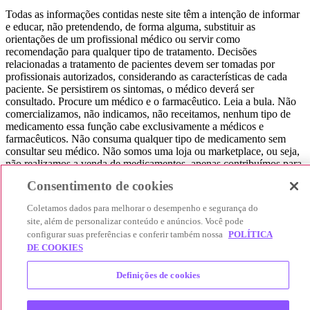
Todas as informações contidas neste site têm a intenção de informar
e educar, não pretendendo, de forma alguma, substituir as
orientações de um profissional médico ou servir como
recomendação para qualquer tipo de tratamento. Decisões
relacionadas a tratamento de pacientes devem ser tomadas por
profissionais autorizados, considerando as características de cada
paciente. Se persistirem os sintomas, o médico deverá ser
consultado. Procure um médico e o farmacêutico. Leia a bula. Não
comercializamos, não indicamos, não receitamos, nenhum tipo de
medicamento essa função cabe exclusivamente a médicos e
farmacêuticos. Não consuma qualquer tipo de medicamento sem
consultar seu médico. Não somos uma loja ou marketplace, ou seja,
não realizamos a venda de medicamentos, apenas contribuímos para
que você encontre o preço mais barato, comparando os preços de
Consentimento de cookies
produtos farmacêuticos. Contribuímos e damos auxílio para que sua
experiência seja bem-sucedida, mas a finalização da compra
Coletamos dados para melhorar o desempenho e segurança do
acontece nos sites das nossas lojas parceiras.
site, além de personalizar conteúdo e anúncios. Você pode
configurar suas preferências e conferir também nossa
POLÍTICA
© 2025 Afya Participações S.A. - todos os direitos reservados.
DE COOKIES
Alameda Lorena, 269 - Jardim Paulista - São Paulo / SP - CEP.:
01424-001 - CNPJ 23.399.329/0002-53.
Definições de cookies