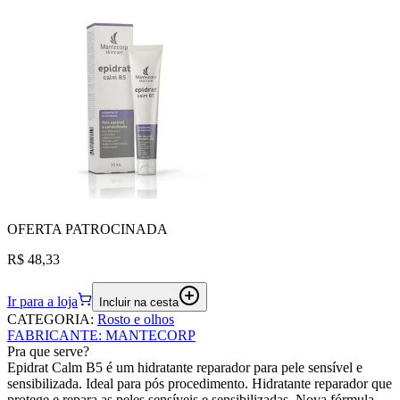
OFERTA
PATROCINADA
R$ 48,33
Ir para a loja
Incluir na cesta
CATEGORIA
:
Rosto e olhos
FABRICANTE
:
MANTECORP
Pra que serve?
Epidrat Calm B5 é um hidratante reparador para pele sensível e
sensibilizada. Ideal para pós procedimento. Hidratante reparador que
protege e repara as peles sensíveis e sensibilizadas. Nova fórmula