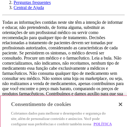
Perguntas frequentes
Central de Ajuda
Todas as informações contidas neste site têm a intenção de informar
e educar, não pretendendo, de forma alguma, substituir as
orientações de um profissional médico ou servir como
recomendação para qualquer tipo de tratamento. Decisões
relacionadas a tratamento de pacientes devem ser tomadas por
profissionais autorizados, considerando as características de cada
paciente. Se persistirem os sintomas, o médico deverá ser
consultado. Procure um médico e o farmacêutico. Leia a bula. Não
comercializamos, não indicamos, não receitamos, nenhum tipo de
medicamento essa função cabe exclusivamente a médicos e
farmacêuticos. Não consuma qualquer tipo de medicamento sem
consultar seu médico. Não somos uma loja ou marketplace, ou seja,
não realizamos a venda de medicamentos, apenas contribuímos para
que você encontre o preço mais barato, comparando os preços de
produtos farmacêuticos. Contribuímos e damos auxílio para que sua
experiência seja bem-sucedida, mas a finalização da compra
Consentimento de cookies
acontece nos sites das nossas lojas parceiras.
© 2025 Afya Participações S.A. - todos os direitos reservados.
Coletamos dados para melhorar o desempenho e segurança do
Alameda Lorena, 269 - Jardim Paulista - São Paulo / SP - CEP.:
site, além de personalizar conteúdo e anúncios. Você pode
01424-001 - CNPJ 23.399.329/0002-53.
configurar suas preferências e conferir também nossa
POLÍTICA