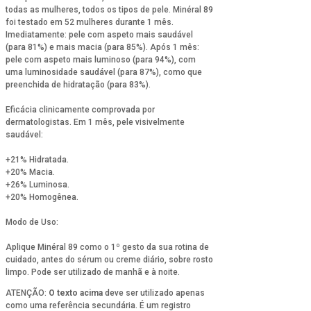
todas as mulheres, todos os tipos de pele. Minéral 89
foi testado em 52 mulheres durante 1 mês.
Imediatamente: pele com aspeto mais saudável
(para 81%) e mais macia (para 85%). Após 1 mês:
pele com aspeto mais luminoso (para 94%), com
uma luminosidade saudável (para 87%), como que
preenchida de hidratação (para 83%).
Eficácia clinicamente comprovada por
dermatologistas. Em 1 mês, pele visivelmente
saudável:
+21% Hidratada.
+20% Macia.
+26% Luminosa.
+20% Homogênea.
Modo de Uso:
Aplique Minéral 89 como o 1º gesto da sua rotina de
cuidado, antes do sérum ou creme diário, sobre rosto
limpo. Pode ser utilizado de manhã e à noite.
ATENÇÃO:
O texto acima
deve ser utilizado apenas
como uma referência secundária. É um registro