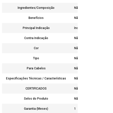
Ingredientes/Composição
Não
Benefícios
Não
Principal Indicação
Indicado para todas as mulh
Contra Indicação
Não
Cor
Não
Tipo
Não
Para Cabelos
Não
Especificações Técnicas / Características
Não
CERTIFICADOS
Não
Selos do Produto
Não
Garantia (Meses)
1