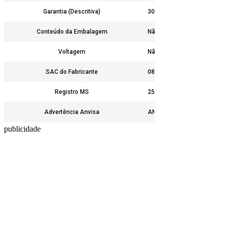
Garantia (Descritiva)
30 dias contra defeito de f
Conteúdo da Embalagem
Não
Voltagem
Não
SAC do Fabricante
0800-7011552
Registro MS
25351.075517/2017-55
Advertência Anvisa
ANTES DE INICIAR ALGUM
publicidade