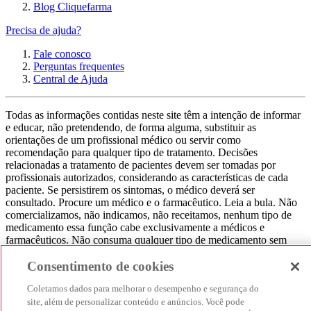
Blog Cliquefarma
Precisa de ajuda?
Fale conosco
Perguntas frequentes
Central de Ajuda
Todas as informações contidas neste site têm a intenção de informar
e educar, não pretendendo, de forma alguma, substituir as
orientações de um profissional médico ou servir como
recomendação para qualquer tipo de tratamento. Decisões
relacionadas a tratamento de pacientes devem ser tomadas por
profissionais autorizados, considerando as características de cada
paciente. Se persistirem os sintomas, o médico deverá ser
consultado. Procure um médico e o farmacêutico. Leia a bula. Não
comercializamos, não indicamos, não receitamos, nenhum tipo de
medicamento essa função cabe exclusivamente a médicos e
farmacêuticos. Não consuma qualquer tipo de medicamento sem
consultar seu médico. Não somos uma loja ou marketplace, ou seja,
não realizamos a venda de medicamentos, apenas contribuímos para
Consentimento de cookies
que você encontre o preço mais barato, comparando os preços de
Coletamos dados para melhorar o desempenho e segurança do
produtos farmacêuticos. Contribuímos e damos auxílio para que sua
experiência seja bem-sucedida, mas a finalização da compra
site, além de personalizar conteúdo e anúncios. Você pode