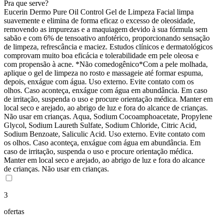
Pra que serve?
Eucerin Dermo Pure Oil Control Gel de Limpeza Facial limpa
suavemente e elimina de forma eficaz o excesso de oleosidade,
removendo as impurezas e a maquiagem devido à sua fórmula sem
sabão e com 6% de tensoativo anfotérico, proporcionando sensação
de limpeza, refrescância e maciez. Estudos clínicos e dermatológicos
comprovam muito boa eficácia e tolerabilidade em pele oleosa e
com propensão à acne. *Não comedogênico*Com a pele molhada,
aplique o gel de limpeza no rosto e massageie até formar espuma,
depois, enxágue com água. Uso externo. Evite contato com os
olhos. Caso aconteça, enxágue com água em abundância. Em caso
de irritação, suspenda o uso e procure orientação médica. Manter em
local seco e arejado, ao abrigo de luz e fora do alcance de crianças.
Não usar em crianças. Aqua, Sodium Cocoamphoacetate, Propylene
Glycol, Sodium Laureth Sulfate, Sodium Chloride, Citric Acid,
Sodium Benzoate, Saliculic Acid. Uso externo. Evite contato com
os olhos. Caso aconteça, enxágue com água em abundância. Em
caso de irritação, suspenda o uso e procure orientação médica.
Manter em local seco e arejado, ao abrigo de luz e fora do alcance
de crianças. Não usar em crianças.
3
ofertas