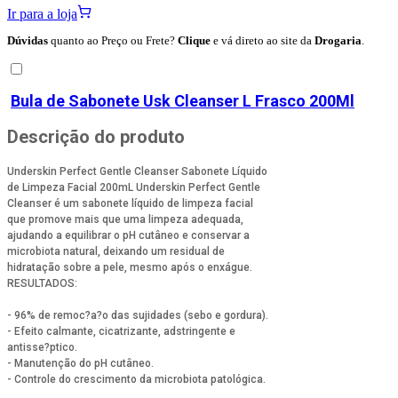
Ir para a loja
Dúvidas
quanto ao Preço ou Frete?
Clique
e vá direto ao site da
Drogaria
.
Bula de
Sabonete Usk Cleanser L Frasco 200Ml
Descrição do produto
Underskin Perfect Gentle Cleanser Sabonete Líquido
de Limpeza Facial 200mL Underskin Perfect Gentle
Cleanser é um sabonete líquido de limpeza facial
que promove mais que uma limpeza adequada,
ajudando a equilibrar o pH cutâneo e conservar a
microbiota natural, deixando um residual de
hidratação sobre a pele, mesmo após o enxágue.
RESULTADOS:
- 96% de remoc?a?o das sujidades (sebo e gordura).
- Efeito calmante, cicatrizante, adstringente e
antisse?ptico.
- Manutenção do pH cutâneo.
- Controle do crescimento da microbiota patológica.