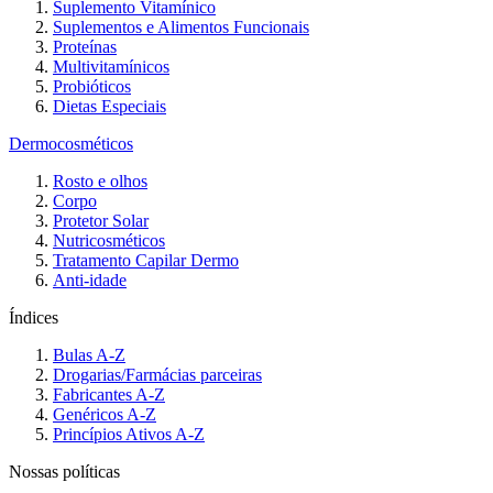
Suplemento Vitamínico
Suplementos e Alimentos Funcionais
Proteínas
Multivitamínicos
Probióticos
Dietas Especiais
Dermocosméticos
Rosto e olhos
Corpo
Protetor Solar
Nutricosméticos
Tratamento Capilar Dermo
Anti-idade
Índices
Bulas A-Z
Drogarias/Farmácias parceiras
Fabricantes A-Z
Genéricos A-Z
Princípios Ativos A-Z
Nossas políticas