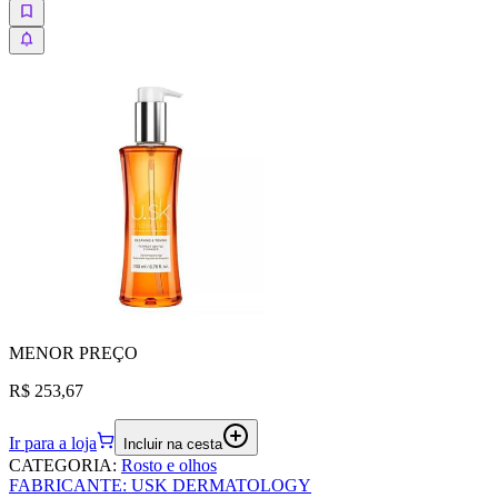
MENOR
PREÇO
R$ 253,67
Ir para a loja
Incluir na cesta
CATEGORIA
:
Rosto e olhos
FABRICANTE
:
USK DERMATOLOGY