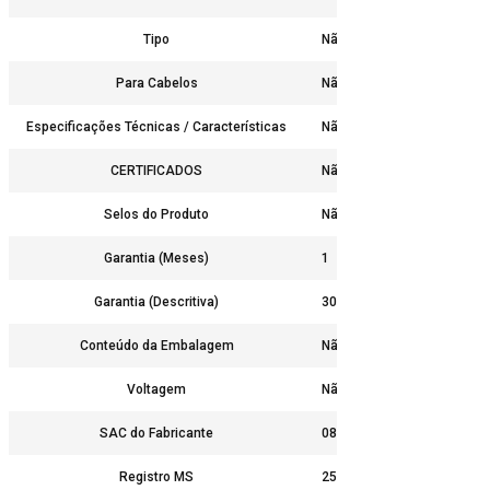
Tipo
Não
Para Cabelos
Não
Especificações Técnicas / Características
Não
CERTIFICADOS
Não
Selos do Produto
Não
Garantia (Meses)
1
Garantia (Descritiva)
30 dias contra defeito de f
Conteúdo da Embalagem
Não
Voltagem
Não
SAC do Fabricante
0800-7289700
Registro MS
25351.523984/2014-98