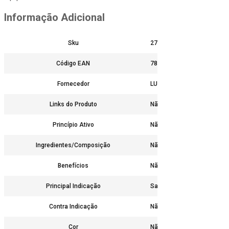
Informação Adicional
Sku
27237
Código EAN
7896004819389
Fornecedor
LUXBIOTECH
Links do Produto
Não
Princípio Ativo
Não
Ingredientes/Composição
Não
Benefícios
Não
Principal Indicação
Sabonete líquido botânico i
Contra Indicação
Não
Cor
Não