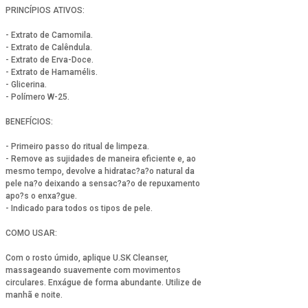
PRINCÍPIOS ATIVOS:
- Extrato de Camomila.
- Extrato de Calêndula.
- Extrato de Erva-Doce.
- Extrato de Hamamélis.
- Glicerina.
- Polímero W-25.
BENEFÍCIOS:
- Primeiro passo do ritual de limpeza.
- Remove as sujidades de maneira eficiente e, ao
mesmo tempo, devolve a hidratac?a?o natural da
pele na?o deixando a sensac?a?o de repuxamento
apo?s o enxa?gue.
- Indicado para todos os tipos de pele.
COMO USAR:
Com o rosto úmido, aplique U.SK Cleanser,
massageando suavemente com movimentos
circulares. Enxágue de forma abundante. Utilize de
manhã e noite.