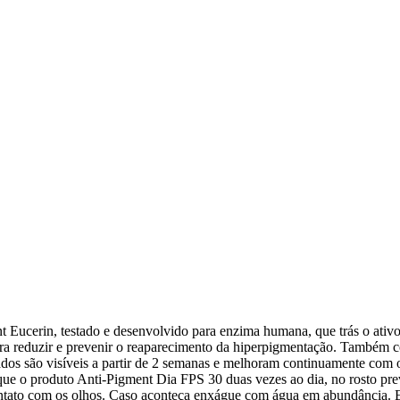
 Eucerin, testado e desenvolvido para enzima humana, que trás o ativ
ara reduzir e prevenir o reaparecimento da hiperpigmentação. Também c
tados são visíveis a partir de 2 semanas e melhoram continuamente com 
plique o produto Anti-Pigment Dia FPS 30 duas vezes ao dia, no rosto
ntato com os olhos. Caso aconteça enxágue com água em abundância. Em