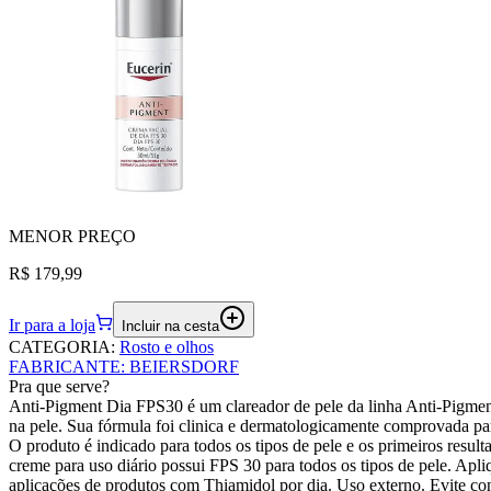
MENOR
PREÇO
R$ 179,99
Ir para a loja
Incluir na cesta
CATEGORIA
:
Rosto e olhos
FABRICANTE
:
BEIERSDORF
Pra que serve?
Anti-Pigment Dia FPS30 é um clareador de pele da linha Anti-Pigment
na pele. Sua fórmula foi clinica e dermatologicamente comprovada p
O produto é indicado para todos os tipos de pele e os primeiros resul
creme para uso diário possui FPS 30 para todos os tipos de pele. A
aplicações de produtos com Thiamidol por dia. Uso externo. Evite co