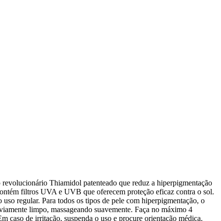
o revolucionário Thiamidol patenteado que reduz a hiperpigmentação
ontém filtros UVA e UVB que oferecem proteção eficaz contra o sol.
o uso regular. Para todos os tipos de pele com hiperpigmentação, o
 previamente limpo, massageando suavemente. Faça no máximo 4
 caso de irritação, suspenda o uso e procure orientação médica.