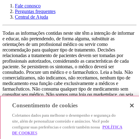
Fale conosco
Perguntas frequentes
Central de Ajuda
Todas as informações contidas neste site têm a intenção de informar
e educar, não pretendendo, de forma alguma, substituir as
orientações de um profissional médico ou servir como
recomendação para qualquer tipo de tratamento. Decisões
relacionadas a tratamento de pacientes devem ser tomadas por
profissionais autorizados, considerando as características de cada
paciente. Se persistirem os sintomas, o médico deverá ser
consultado. Procure um médico e o farmacêutico. Leia a bula. Não
comercializamos, não indicamos, não receitamos, nenhum tipo de
medicamento essa função cabe exclusivamente a médicos e
farmacêuticos. Não consuma qualquer tipo de medicamento sem
consultar seu médico. Não somos uma loja ou marketplace, ou seja,
não realizamos a venda de medicamentos, apenas contribuímos para
Consentimento de cookies
que você encontre o preço mais barato, comparando os preços de
produtos farmacêuticos. Contribuímos e damos auxílio para que sua
Coletamos dados para melhorar o desempenho e segurança do
experiência seja bem-sucedida, mas a finalização da compra
site, além de personalizar conteúdo e anúncios. Você pode
acontece nos sites das nossas lojas parceiras.
configurar suas preferências e conferir também nossa
POLÍTICA
© 2025 Afya Participações S.A. - todos os direitos reservados.
DE COOKIES
Alameda Lorena, 269 - Jardim Paulista - São Paulo / SP - CEP.: