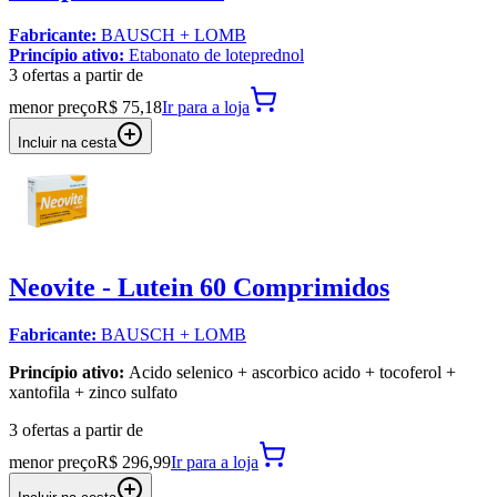
Fabricante:
BAUSCH + LOMB
Princípio ativo:
Etabonato de loteprednol
3
oferta
s a partir de
menor preço
R$ 75,18
Ir para
a loja
Incluir na cesta
Neovite - Lutein 60 Comprimidos
Fabricante:
BAUSCH + LOMB
Princípio ativo:
Acido selenico + ascorbico acido + tocoferol +
xantofila + zinco sulfato
3
oferta
s a partir de
menor preço
R$ 296,99
Ir para
a loja