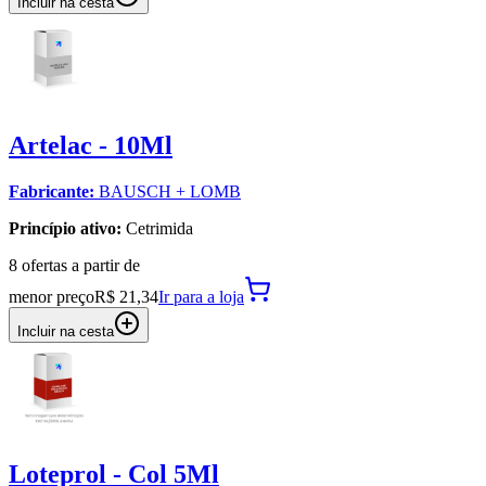
Incluir na cesta
Artelac - 10Ml
Fabricante:
BAUSCH + LOMB
Princípio ativo:
Cetrimida
8
oferta
s a partir de
menor preço
R$ 21,34
Ir para
a loja
Incluir na cesta
Loteprol - Col 5Ml