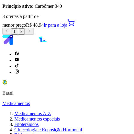
Princípio ativo:
Carbômer 340
8
oferta
s a partir de
menor preço
R$ 48,94
Ir para
a loja
1
2
Brasil
Medicamentos
Medicamentos A-Z
Medicamentos especiais
Fitoterápicos
Ginecologia e Reposição Hormonal