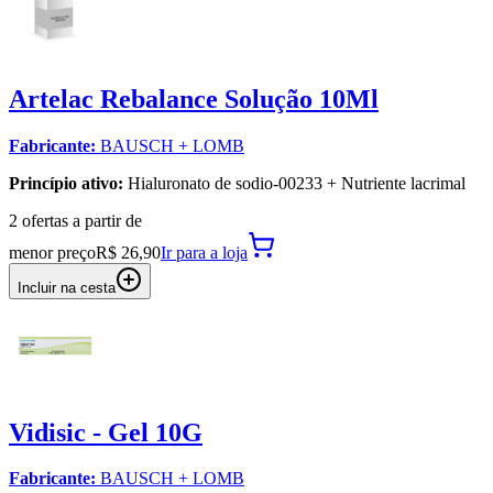
Artelac Rebalance Solução 10Ml
Fabricante:
BAUSCH + LOMB
Princípio ativo:
Hialuronato de sodio-00233 + Nutriente lacrimal
2
oferta
s a partir de
menor preço
R$ 26,90
Ir para
a loja
Incluir na cesta
Vidisic - Gel 10G
Fabricante:
BAUSCH + LOMB