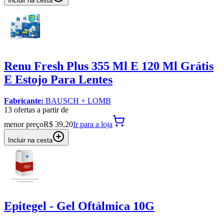
Incluir na cesta
Renu Fresh Plus 355 Ml E 120 Ml Grátis
E Estojo Para Lentes
Fabricante:
BAUSCH + LOMB
13
oferta
s a partir de
menor preço
R$ 39,20
Ir para
a loja
Incluir na cesta
Epitegel - Gel Oftálmica 10G