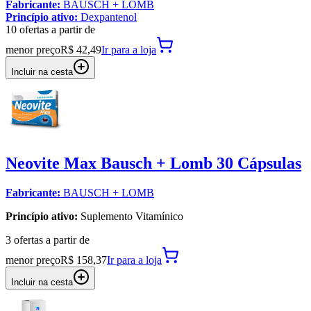
Fabricante:
BAUSCH + LOMB
Princípio ativo:
Dexpantenol
10
oferta
s a partir de
menor preço
R$ 42,49
Ir para
a loja
Incluir na cesta
Neovite Max Bausch + Lomb 30 Cápsulas
Fabricante:
BAUSCH + LOMB
Princípio ativo:
Suplemento Vitamínico
3
oferta
s a partir de
menor preço
R$ 158,37
Ir para
a loja
Incluir na cesta