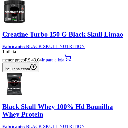
Creatine Turbo 150 G Black Skull Limao
Fabricante:
BLACK SKULL NUTRITION
1
oferta
menor preço
R$ 43,04
Ir para
a loja
Incluir na cesta
Black Skull Whey 100% Hd Baunilha
Whey Protein
Fabricante:
BLACK SKULL NUTRITION