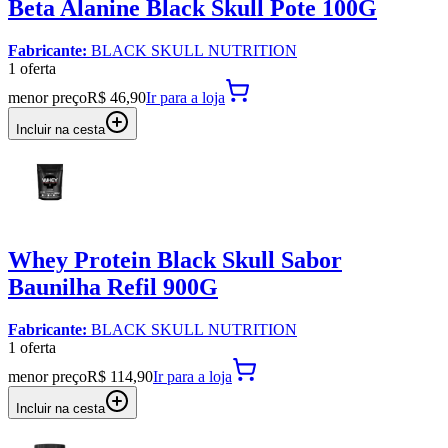
Beta Alanine Black Skull Pote 100G
Fabricante:
BLACK SKULL NUTRITION
1
oferta
menor preço
R$ 46,90
Ir para
a loja
Incluir na cesta
Whey Protein Black Skull Sabor
Baunilha Refil 900G
Fabricante:
BLACK SKULL NUTRITION
1
oferta
menor preço
R$ 114,90
Ir para
a loja
Incluir na cesta