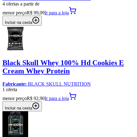
4
oferta
s a partir de
menor preço
R$ 99,09
Ir para
a loja
Incluir na cesta
Black Skull Whey 100% Hd Cookies E
Cream Whey Protein
Fabricante:
BLACK SKULL NUTRITION
1
oferta
menor preço
R$ 92,90
Ir para
a loja
Incluir na cesta