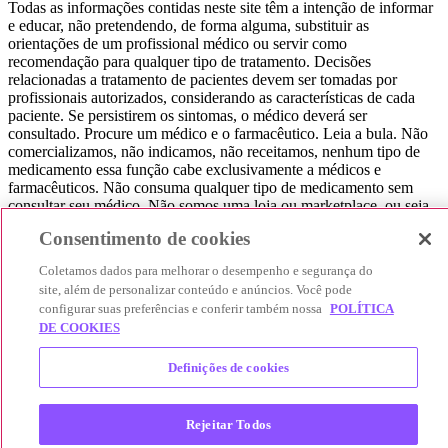
Todas as informações contidas neste site têm a intenção de informar
e educar, não pretendendo, de forma alguma, substituir as
orientações de um profissional médico ou servir como
recomendação para qualquer tipo de tratamento. Decisões
relacionadas a tratamento de pacientes devem ser tomadas por
profissionais autorizados, considerando as características de cada
paciente. Se persistirem os sintomas, o médico deverá ser
consultado. Procure um médico e o farmacêutico. Leia a bula. Não
comercializamos, não indicamos, não receitamos, nenhum tipo de
medicamento essa função cabe exclusivamente a médicos e
farmacêuticos. Não consuma qualquer tipo de medicamento sem
consultar seu médico. Não somos uma loja ou marketplace, ou seja,
não realizamos a venda de medicamentos, apenas contribuímos para
Consentimento de cookies
que você encontre o preço mais barato, comparando os preços de
produtos farmacêuticos. Contribuímos e damos auxílio para que sua
Coletamos dados para melhorar o desempenho e segurança do
experiência seja bem-sucedida, mas a finalização da compra
site, além de personalizar conteúdo e anúncios. Você pode
acontece nos sites das nossas lojas parceiras.
configurar suas preferências e conferir também nossa
POLÍTICA
DE COOKIES
© 2025 Afya Participações S.A. - todos os direitos reservados.
Alameda Lorena, 269 - Jardim Paulista - São Paulo / SP - CEP.:
01424-001 - CNPJ 23.399.329/0002-53.
Definições de cookies
Rejeitar Todos