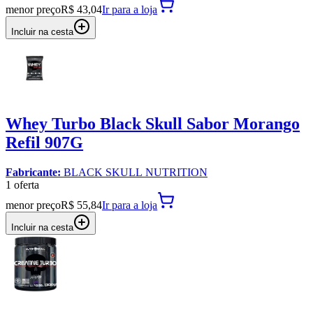
menor preço
R$ 43,04
Ir para
a loja
Incluir na cesta
Whey Turbo Black Skull Sabor Morango
Refil 907G
Fabricante:
BLACK SKULL NUTRITION
1
oferta
menor preço
R$ 55,84
Ir para
a loja
Incluir na cesta