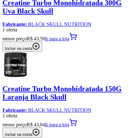
Creatine Turbo Monohidratada 300G
Uva Black Skull
Fabricante:
BLACK SKULL NUTRITION
1
oferta
menor preço
R$ 43,59
Ir para
a loja
Incluir na cesta
Creatine Turbo Monohidratada 150G
Laranja Black Skull
Fabricante:
BLACK SKULL NUTRITION
1
oferta
menor preço
R$ 43,04
Ir para
a loja
Incluir na cesta