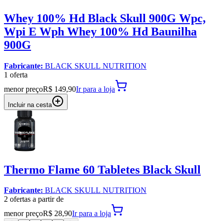
Whey 100% Hd Black Skull 900G Wpc,
Wpi E Wph Whey 100% Hd Baunilha
900G
Fabricante:
BLACK SKULL NUTRITION
1
oferta
menor preço
R$ 149,90
Ir para
a loja
Incluir na cesta
Thermo Flame 60 Tabletes Black Skull
Fabricante:
BLACK SKULL NUTRITION
2
oferta
s a partir de
menor preço
R$ 28,90
Ir para
a loja