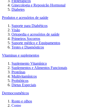
Fitoterápicos
Ginecologia e Reposição Hormonal
Diabetes
Produtos e acessórios de saúde
Suporte para Diabéticos
Visão
Ortopedia e acessórios de saúde
Primeiros Socorros
Suporte médico e Equipamentos
Testes e Diagnósticos
Vitaminas e suplementos
Suplemento Vitamínico
Suplementos e Alimentos Funcionais
Proteínas
Multivitamínicos
Probióticos
Dietas Especiais
Dermocosméticos
Rosto e olhos
Corpo