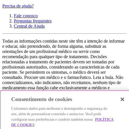
Precisa de ajuda?
Fale conosco
Perguntas frequentes
Central de Ajuda
Todas as informações contidas neste site têm a intenção de informar
e educar, não pretendendo, de forma alguma, substituir as
orientações de um profissional médico ou servir como
recomendação para qualquer tipo de tratamento. Decisões
relacionadas a tratamento de pacientes devem ser tomadas por
profissionais autorizados, considerando as características de cada
paciente. Se persistirem os sintomas, o médico deverá ser
consultado. Procure um médico e o farmacêutico. Leia a bula. Não
comercializamos, não indicamos, não receitamos, nenhum tipo de
medicamento essa função cabe exclusivamente a médicos e
farmacêuticos. Não consuma qualquer tipo de medicamento sem
consultar seu médico. Não somos uma loja ou marketplace, ou seja,
Consentimento de cookies
não realizamos a venda de medicamentos, apenas contribuímos para
que você encontre o preço mais barato, comparando os preços de
Coletamos dados para melhorar o desempenho e segurança do
produtos farmacêuticos. Contribuímos e damos auxílio para que sua
site, além de personalizar conteúdo e anúncios. Você pode
experiência seja bem-sucedida, mas a finalização da compra
configurar suas preferências e conferir também nossa
POLÍTICA
acontece nos sites das nossas lojas parceiras.
DE COOKIES