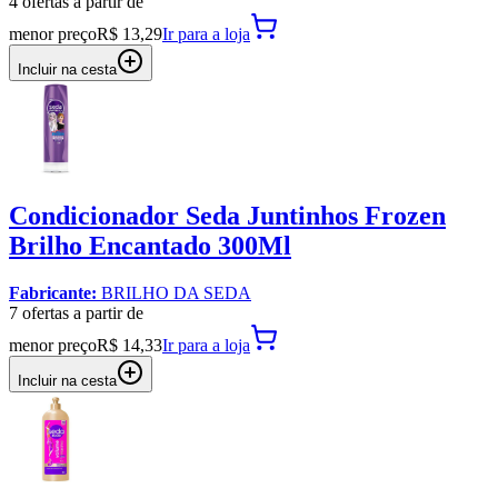
4
oferta
s a partir de
menor preço
R$ 13,29
Ir para
a loja
Incluir na cesta
Condicionador Seda Juntinhos Frozen
Brilho Encantado 300Ml
Fabricante:
BRILHO DA SEDA
7
oferta
s a partir de
menor preço
R$ 14,33
Ir para
a loja
Incluir na cesta