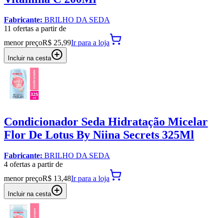
Fabricante:
BRILHO DA SEDA
11
oferta
s a partir de
menor preço
R$ 25,99
Ir para
a loja
Incluir na cesta
Condicionador Seda Hidratação Micelar
Flor De Lotus By Niina Secrets 325Ml
Fabricante:
BRILHO DA SEDA
4
oferta
s a partir de
menor preço
R$ 13,48
Ir para
a loja
Incluir na cesta