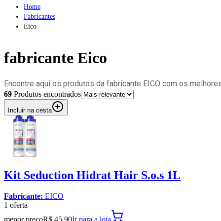
Home
Fabricantes
Eico
fabricante
Eico
Encontre aqui os produtos da fabricante EICO com os melhores
69
Produto
s
encontrado
s
Incluir na cesta
Kit Seduction Hidrat Hair S.o.s 1L
Fabricante:
EICO
1
oferta
menor preço
R$ 45,90
Ir para
a loja