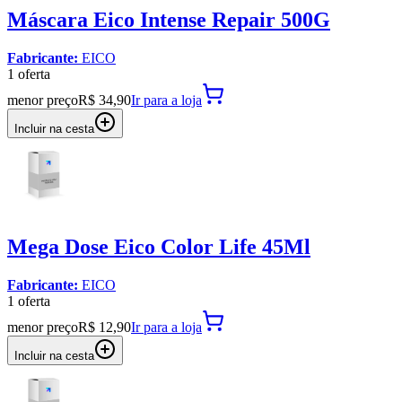
Máscara Eico Intense Repair 500G
Fabricante:
EICO
1
oferta
menor preço
R$ 34,90
Ir para
a loja
Incluir na cesta
Mega Dose Eico Color Life 45Ml
Fabricante:
EICO
1
oferta
menor preço
R$ 12,90
Ir para
a loja
Incluir na cesta