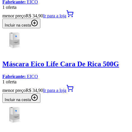
Fabricante:
EICO
1
oferta
menor preço
R$ 34,90
Ir para
a loja
Incluir na cesta
Máscara Eico Life Cara De Rica 500G
Fabricante:
EICO
1
oferta
menor preço
R$ 34,90
Ir para
a loja
Incluir na cesta