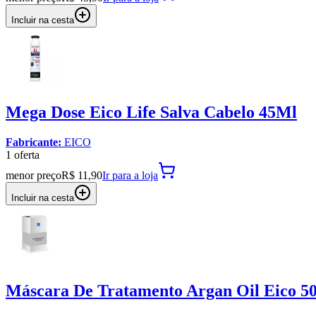
Incluir na cesta
Mega Dose Eico Life Salva Cabelo 45Ml
Fabricante:
EICO
1
oferta
menor preço
R$ 11,90
Ir para
a loja
Incluir na cesta
Máscara De Tratamento Argan Oil Eico 5