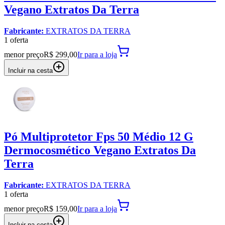
Vegano Extratos Da Terra
Fabricante:
EXTRATOS DA TERRA
1
oferta
menor preço
R$ 299,00
Ir para
a loja
Incluir na cesta
Pó Multiprotetor Fps 50 Médio 12 G
Dermocosmético Vegano Extratos Da
Terra
Fabricante:
EXTRATOS DA TERRA
1
oferta
menor preço
R$ 159,00
Ir para
a loja
Incluir na cesta