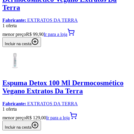
Terra
Fabricante:
EXTRATOS DA TERRA
1
oferta
menor preço
R$ 99,90
Ir para
a loja
Incluir na cesta
Espuma Detox 100 Ml Dermocosmético
Vegano Extratos Da Terra
Fabricante:
EXTRATOS DA TERRA
1
oferta
menor preço
R$ 129,00
Ir para
a loja
Incluir na cesta