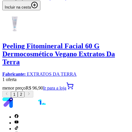
Incluir na cesta
Peeling Fitomineral Facial 60 G
Dermocosmético Vegano Extratos Da
Terra
Fabricante:
EXTRATOS DA TERRA
1
oferta
menor preço
R$ 96,90
Ir para
a loja
1
2