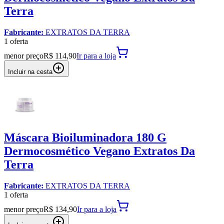
Terra
Fabricante:
EXTRATOS DA TERRA
1
oferta
menor preço
R$ 114,90
Ir para
a loja
Incluir na cesta
Máscara Bioiluminadora 180 G
Dermocosmético Vegano Extratos Da
Terra
Fabricante:
EXTRATOS DA TERRA
1
oferta
menor preço
R$ 134,90
Ir para
a loja