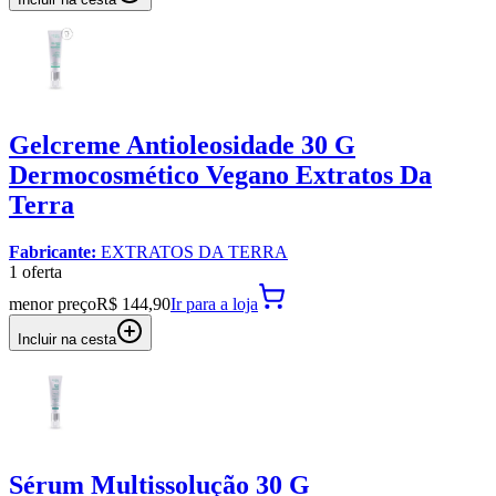
Gelcreme Antioleosidade 30 G
Dermocosmético Vegano Extratos Da
Terra
Fabricante:
EXTRATOS DA TERRA
1
oferta
menor preço
R$ 144,90
Ir para
a loja
Incluir na cesta
Sérum Multissolução 30 G