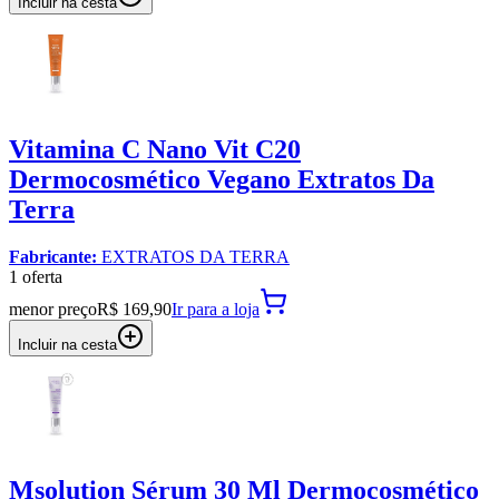
Incluir na cesta
Vitamina C Nano Vit C20
Dermocosmético Vegano Extratos Da
Terra
Fabricante:
EXTRATOS DA TERRA
1
oferta
menor preço
R$ 169,90
Ir para
a loja
Incluir na cesta
Msolution Sérum 30 Ml Dermocosmético