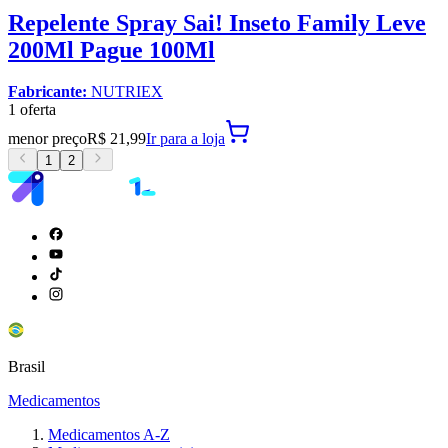
Repelente Spray Sai! Inseto Family Leve
200Ml Pague 100Ml
Fabricante:
NUTRIEX
1
oferta
menor preço
R$ 21,99
Ir para
a loja
1
2
Brasil
Medicamentos
Medicamentos A-Z