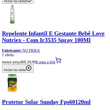
Incluir na cesta
Repelente Infantil E Gestante Bebê Love
Nutriex - Com Ir3535 Spray 100Ml
Fabricante:
NUTRIEX
1
oferta
menor preço
R$ 29,99
Ir para
a loja
Incluir na cesta
Protetor Solar Sunday Fps60120ml