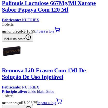
Polimais Lactulose 667Mg/Ml Xarope
Sabor Papaya Com 120 Ml
Fabricante:
NUTRIEX
1
oferta
menor preço
R$ 16,99
Ir para
a loja
Incluir na cesta
Rennova Lift Frasco Com 1Ml De
Solução De Uso Injetável
Fabricante:
NUTRIEX
Princípio ativo:
ácido hialurônico
1
oferta
menor preço
R$ 293,75
Ir para
a loja