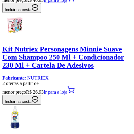
menor preço
R$ 40,83
Ir para
a loja
Incluir na cesta
Kit Nutriex Personagens Minnie Suave
Com Shampoo 250 Ml + Condicionador
230 Ml + Cartela De Adesivos
Fabricante:
NUTRIEX
2
oferta
s a partir de
menor preço
R$ 26,93
Ir para
a loja
Incluir na cesta