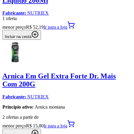
Líquido 200Ml
Fabricante:
NUTRIEX
1
oferta
menor preço
R$ 52,19
Ir para
a loja
Incluir na cesta
Arnica Em Gel Extra Forte Dr. Mais
Com 200G
Fabricante:
NUTRIEX
Princípio ativo:
Arnica montana
2
oferta
s a partir de
menor preço
R$ 15,80
Ir para
a loja