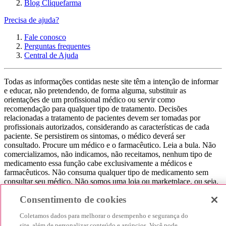
Blog Cliquefarma
Precisa de ajuda?
Fale conosco
Perguntas frequentes
Central de Ajuda
Todas as informações contidas neste site têm a intenção de informar
e educar, não pretendendo, de forma alguma, substituir as
orientações de um profissional médico ou servir como
recomendação para qualquer tipo de tratamento. Decisões
relacionadas a tratamento de pacientes devem ser tomadas por
profissionais autorizados, considerando as características de cada
paciente. Se persistirem os sintomas, o médico deverá ser
consultado. Procure um médico e o farmacêutico. Leia a bula. Não
comercializamos, não indicamos, não receitamos, nenhum tipo de
medicamento essa função cabe exclusivamente a médicos e
farmacêuticos. Não consuma qualquer tipo de medicamento sem
consultar seu médico. Não somos uma loja ou marketplace, ou seja,
não realizamos a venda de medicamentos, apenas contribuímos para
Consentimento de cookies
que você encontre o preço mais barato, comparando os preços de
produtos farmacêuticos. Contribuímos e damos auxílio para que sua
Coletamos dados para melhorar o desempenho e segurança do
experiência seja bem-sucedida, mas a finalização da compra
site, além de personalizar conteúdo e anúncios. Você pode