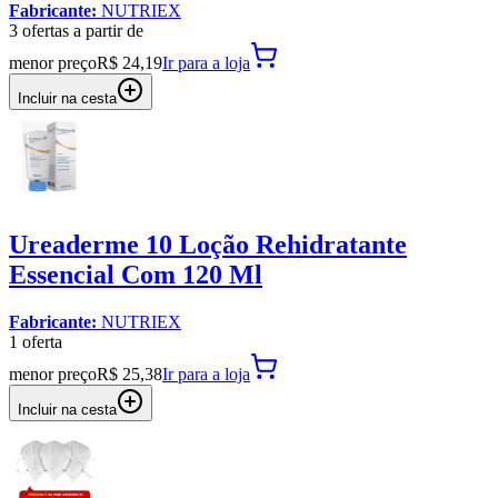
Fabricante:
NUTRIEX
3
oferta
s a partir de
menor preço
R$ 24,19
Ir para
a loja
Incluir na cesta
Ureaderme 10 Loção Rehidratante
Essencial Com 120 Ml
Fabricante:
NUTRIEX
1
oferta
menor preço
R$ 25,38
Ir para
a loja
Incluir na cesta