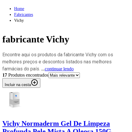
Home
Fabricantes
Vichy
fabricante
Vichy
Encontre aqui os produtos da fabricante Vichy com os
melhores preços e descontos listados nas melhores
farmácias do país.
...
continuar lendo
17
Produto
s
encontrado
s
Incluir na cesta
Vichy Normaderm Gel De Limpeza
Profunda Pele Mista A Oleosa 150G