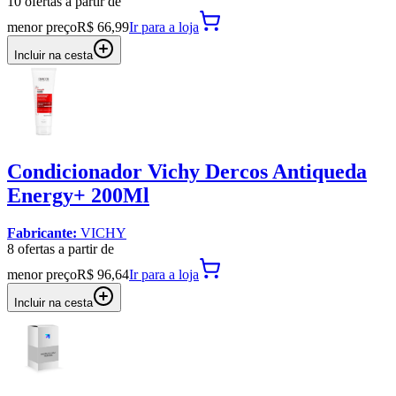
10
oferta
s a partir de
menor preço
R$ 66,99
Ir para
a loja
Incluir na cesta
Condicionador Vichy Dercos Antiqueda
Energy+ 200Ml
Fabricante:
VICHY
8
oferta
s a partir de
menor preço
R$ 96,64
Ir para
a loja
Incluir na cesta