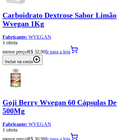
Carboidrato Dextrose Sabor Limão
Wvegan 1Kg
Fabricante:
WVEGAN
1
oferta
menor preço
R$ 32,90
Ir para
a loja
Incluir na cesta
Goji Berry Wvegan 60 Cápsulas De
500Mg
Fabricante:
WVEGAN
1
oferta
menor preço
R$ 30,99
Ir para
a loja