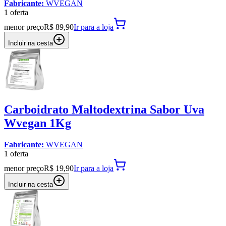
Fabricante:
WVEGAN
1
oferta
menor preço
R$ 89,90
Ir para
a loja
Incluir na cesta
Carboidrato Maltodextrina Sabor Uva
Wvegan 1Kg
Fabricante:
WVEGAN
1
oferta
menor preço
R$ 19,90
Ir para
a loja
Incluir na cesta