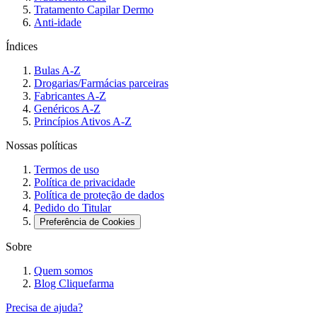
Tratamento Capilar Dermo
Anti-idade
Índices
Bulas A-Z
Drogarias/Farmácias parceiras
Fabricantes A-Z
Genéricos A-Z
Princípios Ativos A-Z
Nossas políticas
Termos de uso
Política de privacidade
Política de proteção de dados
Pedido do Titular
Preferência de Cookies
Sobre
Quem somos
Blog Cliquefarma
Precisa de ajuda?