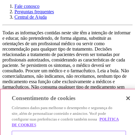
Fale conosco
Perguntas frequentes
Central de Ajuda
Todas as informações contidas neste site têm a intenção de informar
e educar, não pretendendo, de forma alguma, substituir as
orientações de um profissional médico ou servir como
recomendação para qualquer tipo de tratamento. Decisões
relacionadas a tratamento de pacientes devem ser tomadas por
profissionais autorizados, considerando as características de cada
paciente. Se persistirem os sintomas, o médico deverá ser
consultado. Procure um médico e o farmacêutico. Leia a bula. Não
comercializamos, não indicamos, não receitamos, nenhum tipo de
medicamento essa função cabe exclusivamente a médicos e
farmacêuticos. Não consuma qualquer tipo de medicamento sem
consultar seu médico. Não somos uma loja ou marketplace, ou seja,
Consentimento de cookies
não realizamos a venda de medicamentos, apenas contribuímos para
que você encontre o preço mais barato, comparando os preços de
Coletamos dados para melhorar o desempenho e segurança do
produtos farmacêuticos. Contribuímos e damos auxílio para que sua
site, além de personalizar conteúdo e anúncios. Você pode
experiência seja bem-sucedida, mas a finalização da compra
configurar suas preferências e conferir também nossa
POLÍTICA
acontece nos sites das nossas lojas parceiras.
DE COOKIES
© 2025 Afya Participações S.A. - todos os direitos reservados.