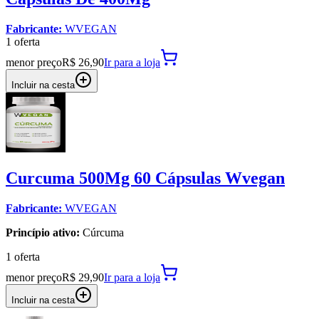
Fabricante:
WVEGAN
1
oferta
menor preço
R$ 26,90
Ir para
a loja
Incluir na cesta
Curcuma 500Mg 60 Cápsulas Wvegan
Fabricante:
WVEGAN
Princípio ativo:
Cúrcuma
1
oferta
menor preço
R$ 29,90
Ir para
a loja
Incluir na cesta