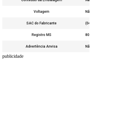
Voltagem
Não
SAC do Fabricante
(041) 3024-8088
Registro MS
80105840002
Advertência Anvisa
Não
publicidade