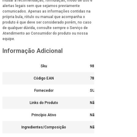
mudar a recomendação, formulação, modo de uso e
alertas legais sem que sejamos previamente
comunicados. Apenas as informações contidas na
própria bula, rótulo ou manual que acompanha o
produto é que deve ser considerado porém, no caso
de qualquer dúvida, consulte sempre o Serviço de
Atendimento ao Consumidor do produto ou nossa
equipe.
Informação Adicional
Sku
9854
Código EAN
7898945443036
Fornecedor
SUPERMAX
Links do Produto
Não
Princípio Ativo
Não
Ingredientes/Composição
Não