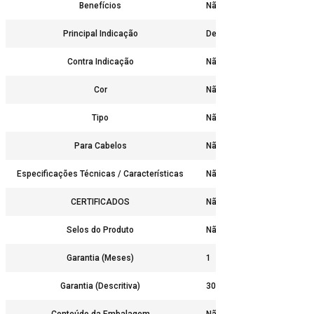
Benefícios
Não
Principal Indicação
Destinado para exames e pr
Contra Indicação
Não
Cor
Não
Tipo
Não
Para Cabelos
Não
Especificações Técnicas / Características
Não
CERTIFICADOS
Não
Selos do Produto
Não
Garantia (Meses)
1
Garantia (Descritiva)
30 dias contra defeito de f
Conteúdo da Embalagem
Não