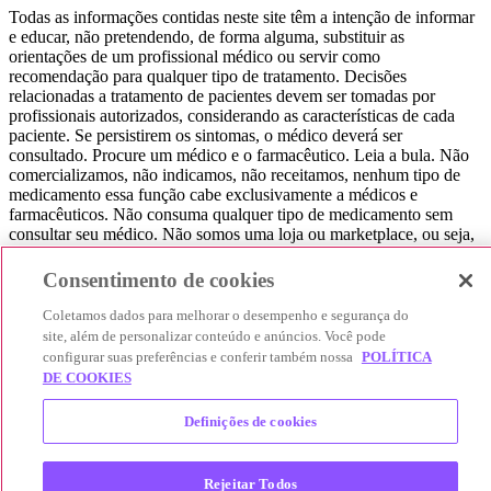
Todas as informações contidas neste site têm a intenção de informar
e educar, não pretendendo, de forma alguma, substituir as
orientações de um profissional médico ou servir como
recomendação para qualquer tipo de tratamento. Decisões
relacionadas a tratamento de pacientes devem ser tomadas por
profissionais autorizados, considerando as características de cada
paciente. Se persistirem os sintomas, o médico deverá ser
consultado. Procure um médico e o farmacêutico. Leia a bula. Não
comercializamos, não indicamos, não receitamos, nenhum tipo de
medicamento essa função cabe exclusivamente a médicos e
farmacêuticos. Não consuma qualquer tipo de medicamento sem
consultar seu médico. Não somos uma loja ou marketplace, ou seja,
não realizamos a venda de medicamentos, apenas contribuímos para
que você encontre o preço mais barato, comparando os preços de
Consentimento de cookies
produtos farmacêuticos. Contribuímos e damos auxílio para que sua
experiência seja bem-sucedida, mas a finalização da compra
Coletamos dados para melhorar o desempenho e segurança do
acontece nos sites das nossas lojas parceiras.
site, além de personalizar conteúdo e anúncios. Você pode
configurar suas preferências e conferir também nossa
POLÍTICA
© 2025 Afya Participações S.A. - todos os direitos reservados.
DE COOKIES
Alameda Lorena, 269 - Jardim Paulista - São Paulo / SP - CEP.:
01424-001 - CNPJ 23.399.329/0002-53.
Definições de cookies
Rejeitar Todos