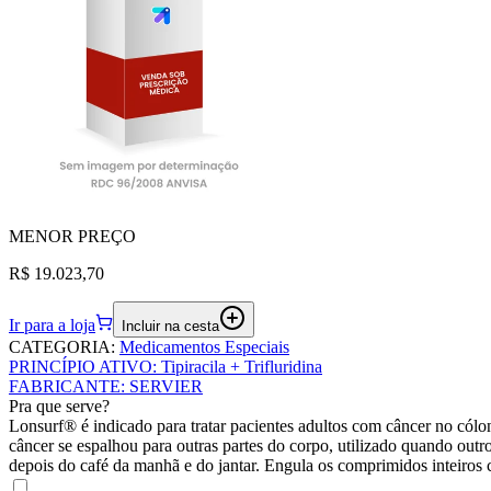
MENOR
PREÇO
R$ 19.023,70
Ir para a loja
Incluir na cesta
CATEGORIA
:
Medicamentos Especiais
PRINCÍPIO ATIVO
:
Tipiracila + Trifluridina
FABRICANTE
:
SERVIER
Pra que serve?
Lonsurf® é indicado para tratar pacientes adultos com câncer no cólo
câncer se espalhou para outras partes do corpo, utilizado quando ou
depois do café da manhã e do jantar. Engula os comprimidos inteiro