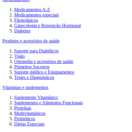
Medicamentos A-Z
Medicamentos especiais
Fitoterápicos
Ginecologia e Reposição Hormonal
Diabetes
Produtos e acessórios de saúde
Suporte para Diabéticos
Visão
Ortopedia e acessórios de saúde
Primeiros Socorros
Suporte médico e Equipamentos
Testes e Diagnósticos
Vitaminas e suplementos
Suplemento Vitamínico
Suplementos e Alimentos Funcionais
Proteínas
Multivitamínicos
Probióticos
Dietas Especiais