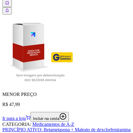
MENOR
PREÇO
R$ 47,99
Ir para a loja
Incluir na cesta
CATEGORIA
:
Medicamentos de A-Z
PRINCÍPIO ATIVO
:
Betametasona + Maleato de dexclorfeniramina