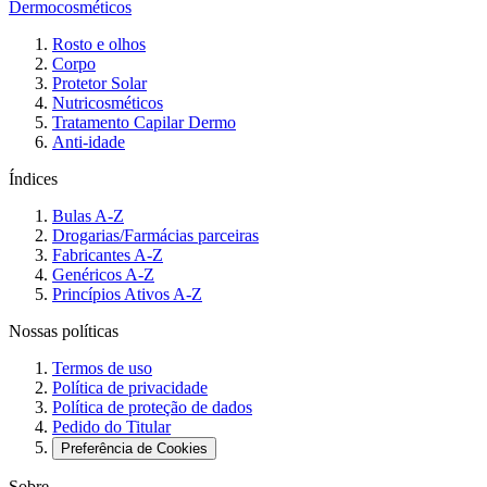
Dermocosméticos
Rosto e olhos
Corpo
Protetor Solar
Nutricosméticos
Tratamento Capilar Dermo
Anti-idade
Índices
Bulas A-Z
Drogarias/Farmácias parceiras
Fabricantes A-Z
Genéricos A-Z
Princípios Ativos A-Z
Nossas políticas
Termos de uso
Política de privacidade
Política de proteção de dados
Pedido do Titular
Preferência de Cookies
Sobre