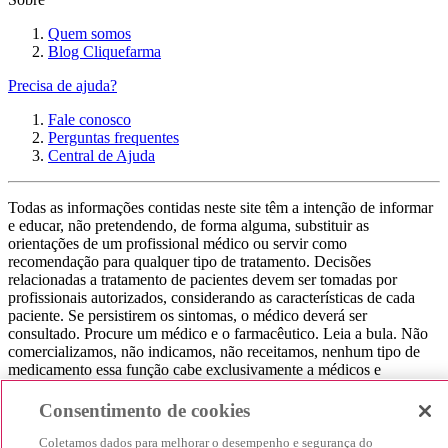
Quem somos
Blog Cliquefarma
Precisa de ajuda?
Fale conosco
Perguntas frequentes
Central de Ajuda
Todas as informações contidas neste site têm a intenção de informar
e educar, não pretendendo, de forma alguma, substituir as
orientações de um profissional médico ou servir como
recomendação para qualquer tipo de tratamento. Decisões
relacionadas a tratamento de pacientes devem ser tomadas por
profissionais autorizados, considerando as características de cada
paciente. Se persistirem os sintomas, o médico deverá ser
consultado. Procure um médico e o farmacêutico. Leia a bula. Não
comercializamos, não indicamos, não receitamos, nenhum tipo de
medicamento essa função cabe exclusivamente a médicos e
farmacêuticos. Não consuma qualquer tipo de medicamento sem
consultar seu médico. Não somos uma loja ou marketplace, ou seja,
Consentimento de cookies
não realizamos a venda de medicamentos, apenas contribuímos para
que você encontre o preço mais barato, comparando os preços de
Coletamos dados para melhorar o desempenho e segurança do