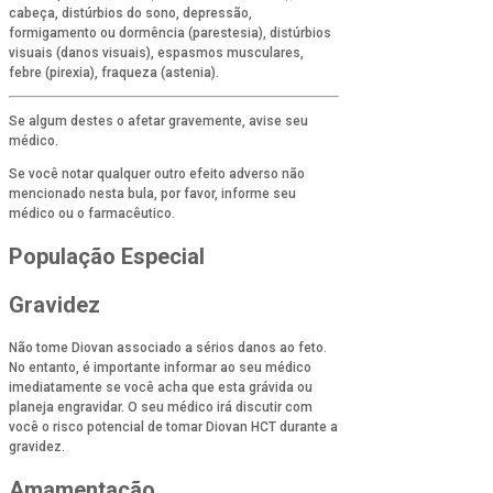
cabeça, distúrbios do sono, depressão,
formigamento ou dormência (parestesia), distúrbios
visuais (danos visuais), espasmos musculares,
febre (pirexia), fraqueza (astenia).
Se algum destes o afetar gravemente, avise seu
médico.
Se você notar qualquer outro efeito adverso não
mencionado nesta bula, por favor, informe seu
médico ou o farmacêutico.
População Especial
Gravidez
Não tome Diovan associado a sérios danos ao feto.
No entanto, é importante informar ao seu médico
imediatamente se você acha que esta grávida ou
planeja engravidar. O seu médico irá discutir com
você o risco potencial de tomar Diovan HCT durante a
gravidez.
Amamentação