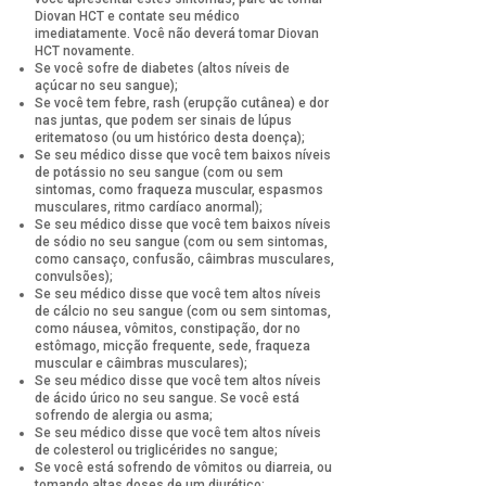
Diovan HCT e contate seu médico
imediatamente. Você não deverá tomar Diovan
HCT novamente.
Se você sofre de diabetes (altos níveis de
açúcar no seu sangue);
Se você tem febre, rash (erupção cutânea) e dor
nas juntas, que podem ser sinais de lúpus
eritematoso (ou um histórico desta doença);
Se seu médico disse que você tem baixos níveis
de potássio no seu sangue (com ou sem
sintomas, como fraqueza muscular, espasmos
musculares, ritmo cardíaco anormal);
Se seu médico disse que você tem baixos níveis
de sódio no seu sangue (com ou sem sintomas,
como cansaço, confusão, câimbras musculares,
convulsões);
Se seu médico disse que você tem altos níveis
de cálcio no seu sangue (com ou sem sintomas,
como náusea, vômitos, constipação, dor no
estômago, micção frequente, sede, fraqueza
muscular e câimbras musculares);
Se seu médico disse que você tem altos níveis
de ácido úrico no seu sangue. Se você está
sofrendo de alergia ou asma;
Se seu médico disse que você tem altos níveis
de colesterol ou triglicérides no sangue;
Se você está sofrendo de vômitos ou diarreia, ou
tomando altas doses de um diurético;