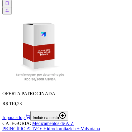
OFERTA
PATROCINADA
R$ 110,23
Ir para a loja
Incluir na cesta
CATEGORIA
:
Medicamentos de A-Z
PRINCÍPIO ATIVO
:
Hidroclorotiazida + Valsartana