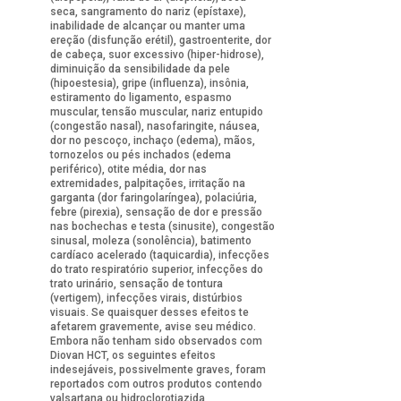
seca, sangramento do nariz (epístaxe),
inabilidade de alcançar ou manter uma
ereção (disfunção erétil), gastroenterite, dor
de cabeça, suor excessivo (hiper-hidrose),
diminuição da sensibilidade da pele
(hipoestesia), gripe (influenza), insônia,
estiramento do ligamento, espasmo
muscular, tensão muscular, nariz entupido
(congestão nasal), nasofaringite, náusea,
dor no pescoço, inchaço (edema), mãos,
tornozelos ou pés inchados (edema
periférico), otite média, dor nas
extremidades, palpitações, irritação na
garganta (dor faringolaríngea), polaciúria,
febre (pirexia), sensação de dor e pressão
nas bochechas e testa (sinusite), congestão
sinusal, moleza (sonolência), batimento
cardíaco acelerado (taquicardia), infecções
do trato respiratório superior, infecções do
trato urinário, sensação de tontura
(vertigem), infecções virais, distúrbios
visuais. Se quaisquer desses efeitos te
afetarem gravemente, avise seu médico.
Embora não tenham sido observados com
Diovan HCT, os seguintes efeitos
indesejáveis, possivelmente graves, foram
reportados com outros produtos contendo
valsartana ou hidroclorotiazida