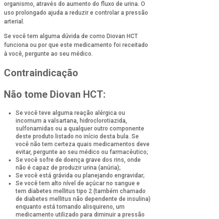
organismo, através do aumento do fluxo de urina. O
uso prolongado ajuda a reduzir e controlar a pressão
arterial.
Se você tem alguma dúvida de como Diovan HCT
funciona ou por que este medicamento foi receitado
à você, pergunte ao seu médico.
Contraindicação
Não tome Diovan HCT:
Se você teve alguma reação alérgica ou
incomum a valsartana, hidroclorotiazida,
sulfonamidas ou a qualquer outro componente
deste produto listado no início desta bula. Se
você não tem certeza quais medicamentos deve
evitar, pergunte ao seu médico ou farmacêutico;
Se você sofre de doença grave dos rins, onde
não é capaz de produzir urina (anúria);
Se você está grávida ou planejando engravidar;
Se você tem alto nível de açúcar no sangue e
tem diabetes mellitus tipo 2 (também chamado
de diabetes mellitus não dependente de insulina)
enquanto está tomando alisquireno, um
medicamento utilizado para diminuir a pressão