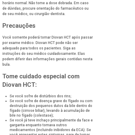
horário normal. Não tome a dose dobrada. Em caso
de dúvidas, procure orientação do farmacêutico ou
de seu médico, ou cirurgião-dentista.
Precauções
Você somente poderá tomar Diovan HCT após passar
por exame médico. Diovan HCT pode não ser
adequado para todos os pacientes. Siga as
instruções do seu médico cuidadosamente. Elas
podem diferir das informações gerais contidas nesta
bula.
Tome cuidado especial com
Diovan HCT:
Se você sofre de distúrbios dos rins;
Se você sofre de doença grave do fígado ou com
destruição dos pequenos dutos da bile dentro do
fígado (cirrose biliar), levando à acumulação de
bile no fígado (colestase);
Se você já teve inchaço principalmente da face e
garganta enquanto tomava outros
medicamentos (incluindo inibidores da ECA). Se
você apresentar estes sintomas, pare de tomar