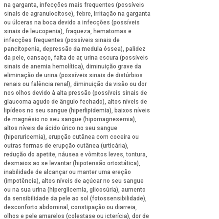
na garganta, infecções mais frequentes (possíveis
sinais de agranulocitose), febre, irritação na garganta
ou úlceras na boca devido a infecções (possíveis
sinais de leucopenia), fraqueza, hematomas e
infecções frequentes (possíveis sinais de
pancitopenia, depressão da medula óssea), palidez
da pele, cansaço, falta de ar, urina escura (possíveis
sinais de anemia hemolítica), diminuição grave da
eliminação de urina (possíveis sinais de distúrbios
renais ou falência renal), diminuição da visão ou dor
nos olhos devido à alta pressão (possíveis sinais de
glaucoma agudo de ângulo fechado), altos níveis de
lipídeos no seu sangue (hiperlipidemia), baixos níveis
de magnésio no seu sangue (hipomagnesemia),
altos níveis de ácido úrico no seu sangue
(hiperuricemia), erupção cutânea com coceira ou
outras formas de erupção cutânea (urticária),
redução do apetite, náusea e vômitos leves, tontura,
desmaios ao se levantar (hipotensão ortostática),
inabilidade de alcançar ou manter uma ereção
(impotência), altos níveis de açúcar no seu sangue
ou na sua urina (hiperglicemia, glicosúria), aumento
da sensibilidade da pele ao sol (fotossensibilidade),
desconforto abdominal, constipação ou diarreia,
olhos e pele amarelos (colestase ou icterícia), dor de