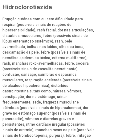
Hidroclorotiazida
Erupção cutânea com ou sem dificuldade para
respirar (possíveis sinais de reações de
hipersensibilidade), rash facial, dor nas articulações,
distúrbios musculares, febre (possíveis sinais de
lúpus eritematoso sistêmico), rash, pele
avermelhada, bolhas nos lábios, olhos ou boca,
descamação da pele, febre (possíveis sinais de
necrólise epidérmica tóxica, eritema multiforme),
rash, manchas roxo-avermelhadas, febre, coceira
(possíveis sinais de vasculite necrotisante),
confusão, cansaço, câimbras e espasmos
musculares, respiração acelerada (possíveis sinais
de alcalose hipoclorêmica), distúrbios
gastrointestinais, tais como, náusea, vômitos,
constipação, dor no estômago, urinar
frequentemente, sede, fraqueza muscular e
câimbras (possíveis sinais de hipercalcemia), dor
grave no estômago superior (possíveis sinais de
pancreatite), vômitos e diarreias graves e
persistentes, ritmo cardíaco irregular (possívies
sinais de arritmia), manchas roxas na pele (possíveis
sinais de trombocitopenia, púrpura), febre, irritação