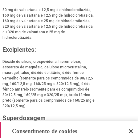
80 mg de valsartana e 12,5 mg de hidroclorotiazida,
160 mg de valsartana e 12,5 mg de hidroclorotiazida,
160 mg de valsartana e 25 mg de hidroclorotiazida,
320 mg de valsartana e 12,5 mg de hidroclorotiazida
ou 320 mg de valsartana e 25 mg de
hidroclorotiazida.
Excipientes:
Dióxido de silício, crospovidona, hipromelose,
estearato de magnésio, celulose microcristalina,
macrogol, talco, dióxido de titânio, óxido férrico
vermelho (somente para os comprimidos de 80/12,5
mg, 160/12,5 mg, 160/25 mg e 320/12,5 mg), óxido
férrico amarelo (somente para os comprimidos de
80/12,5 mg, 160/25 mg e 320/25 mg), óxido férrico
preto (somente para os comprimidos de 160/25 mg e
320/12,5 mg).
Superdosagem
Consentimento de cookies
Se você tiver tontura grave e/ ou desmaio, cansaço
anormal, fraqueza, cãibras musculares ou