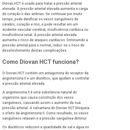
Diovan HCT é usado para tratar a pressão arterial
elevada. A pressão arterial elevada aumenta a carga
do coração e das artérias. Se continuar por muito
tempo, pode danificar os vasos sanguíneos do
cérebro, coração e rins, e pode resultar em um
acidente vascular cerebral, insuficiência cardíaca ou
insuficiência renal. A pressão arterial elevada
aumenta o risco de ataques cardíacos. Diminuindo a
pressão arterial para o normal, reduz-se o risco de
desenvolvimento destas complicações.
Como Diovan HCT funciona?
O Diovan HCT contém um antagonista do receptor da
angiotensina II e um diurético, que ajudam a controlar
a pressão arterial elevada.
A angiotensina II é uma substância natural do
organismo que causa constrição dos vasos
sanguíneos, causando assim o aumento da sua
pressão arterial. A valsartana do Diovan HCT bloqueia
o efeito da angiotensina II. Como resultado, os vasos
sanguíneos relaxam e a pressão sanguínea diminui.
Os diuréticos reduzem a quantidade de sal e água no