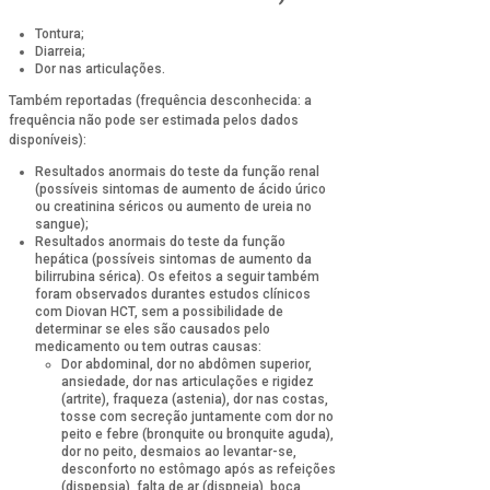
Tontura;
Diarreia;
Dor nas articulações.
Também reportadas (frequência desconhecida: a
frequência não pode ser estimada pelos dados
disponíveis):
Resultados anormais do teste da função renal
(possíveis sintomas de aumento de ácido úrico
ou creatinina séricos ou aumento de ureia no
sangue);
Resultados anormais do teste da função
hepática (possíveis sintomas de aumento da
bilirrubina sérica). Os efeitos a seguir também
foram observados durantes estudos clínicos
com Diovan HCT, sem a possibilidade de
determinar se eles são causados pelo
medicamento ou tem outras causas:
Dor abdominal, dor no abdômen superior,
ansiedade, dor nas articulações e rigidez
(artrite), fraqueza (astenia), dor nas costas,
tosse com secreção juntamente com dor no
peito e febre (bronquite ou bronquite aguda),
dor no peito, desmaios ao levantar-se,
desconforto no estômago após as refeições
(dispepsia), falta de ar (dispneia), boca