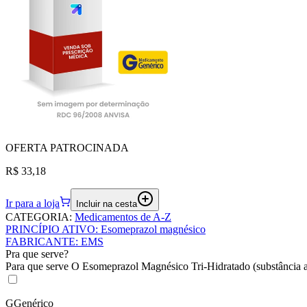
OFERTA
PATROCINADA
R$ 33,18
Ir para a loja
Incluir na cesta
CATEGORIA
:
Medicamentos de A-Z
PRINCÍPIO ATIVO
:
Esomeprazol magnésico
FABRICANTE
:
EMS
Pra que serve?
Para que serve O Esomeprazol Magnésico Tri-Hidratado (substância ativ
G
Genérico