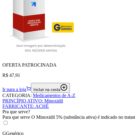
OFERTA
PATROCINADA
R$ 47,91
Ir para a loja
Incluir na cesta
CATEGORIA
:
Medicamentos de A-Z
PRINCÍPIO ATIVO
:
Minoxidil
FABRICANTE
:
ACHÉ
Pra que serve?
Para que serve O Minoxidil 5% (substância ativa) é indicado no trata
G
Genérico