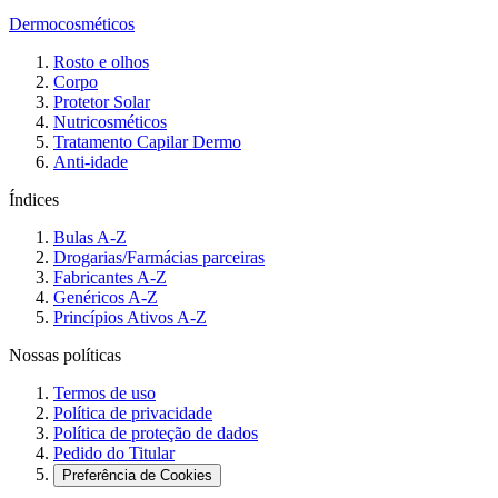
Dermocosméticos
Rosto e olhos
Corpo
Protetor Solar
Nutricosméticos
Tratamento Capilar Dermo
Anti-idade
Índices
Bulas A-Z
Drogarias/Farmácias parceiras
Fabricantes A-Z
Genéricos A-Z
Princípios Ativos A-Z
Nossas políticas
Termos de uso
Política de privacidade
Política de proteção de dados
Pedido do Titular
Preferência de Cookies