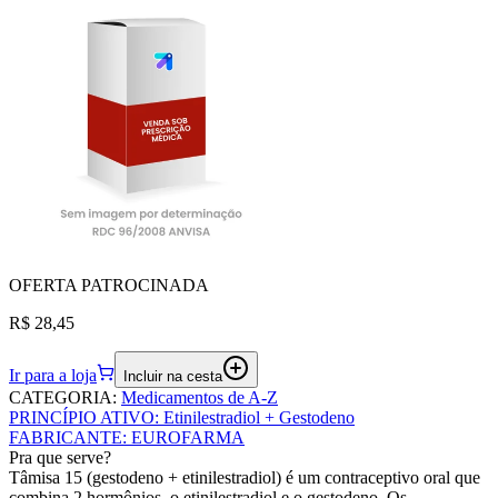
OFERTA
PATROCINADA
R$ 28,45
Ir para a loja
Incluir na cesta
CATEGORIA
:
Medicamentos de A-Z
PRINCÍPIO ATIVO
:
Etinilestradiol + Gestodeno
FABRICANTE
:
EUROFARMA
Pra que serve?
Tâmisa 15 (gestodeno + etinilestradiol) é um contraceptivo oral que
combina 2 hormônios, o etinilestradiol e o gestodeno. Os