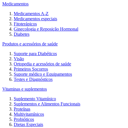
Medicamentos
Medicamentos A-Z
Medicamentos especiais
Fitoterápicos
Ginecologia e Reposição Hormonal
Diabetes
Produtos e acessórios de saúde
Suporte para Diabéticos
Visão
Ortopedia e acessórios de saúde
Primeiros Socorros
Suporte médico e Equipamentos
Testes e Diagnósticos
Vitaminas e suplementos
Suplemento Vitamínico
Suplementos e Alimentos Funcionais
Proteínas
Multivitamínicos
Probióticos
Dietas Especiais