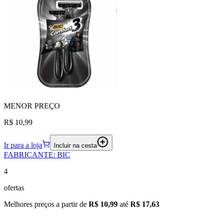
MENOR
PREÇO
R$ 10,99
Ir para a loja
Incluir na cesta
FABRICANTE
:
BIC
4
ofertas
Melhores preços a partir de
R$ 10,99
até
R$ 17,63