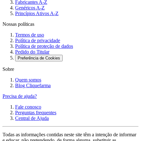
Fabricantes A-Z
Genéricos A-Z
Princípios Ativos A-Z
Nossas políticas
Termos de uso
Política de privacidade
Política de proteção de dados
Pedido do Titular
Preferência de Cookies
Sobre
Quem somos
Blog Cliquefarma
Precisa de ajuda?
Fale conosco
Perguntas frequentes
Central de Ajuda
Todas as informações contidas neste site têm a intenção de informar
e educar, não pretendendo, de forma alguma, substituir as