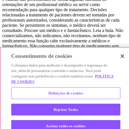
orientações de um profissional médico ou servir como
recomendação para qualquer tipo de tratamento. Decisões
relacionadas a tratamento de pacientes devem ser tomadas por
profissionais autorizados, considerando as características de cada
paciente. Se persistirem os sintomas, o médico deverá ser
consultado. Procure um médico e o farmacêutico. Leia a bula. Não
comercializamos, não indicamos, não receitamos, nenhum tipo de
medicamento essa função cabe exclusivamente a médicos e
farmacêuticos. Não consuma qualquer tipo de medicamento sem
consultar seu médico. Não somos uma loja ou marketplace, ou seja,
Consentimento de cookies
não realizamos a venda de medicamentos, apenas contribuímos para
que você encontre o preço mais barato, comparando os preços de
Coletamos dados para melhorar o desempenho e segurança do
produtos farmacêuticos. Contribuímos e damos auxílio para que sua
site, além de personalizar conteúdo e anúncios. Você pode
experiência seja bem-sucedida, mas a finalização da compra
configurar suas preferências e conferir também nossa
POLÍTICA
acontece nos sites das nossas lojas parceiras.
DE COOKIES
© 2025 Afya Participações S.A. - todos os direitos reservados.
Alameda Lorena, 269 - Jardim Paulista - São Paulo / SP - CEP.:
Definições de cookies
01424-001 - CNPJ 23.399.329/0002-53.
Rejeitar Todos
Aceitar todos os cookies