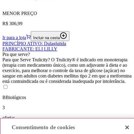
MENOR
PREÇO
R$ 306,99
Ir para a loja
Incluir na cesta
PRINCÍPIO ATIVO
:
Dulaglutida
FABRICANTE
:
ELI LILLY
Pra que serve?
Para que Serve Trulicity? O Trulicity® é indicado em monoterapia
(terapia com medicamento único), como um adjuvante à dieta e ao
exercício, para melhorar o controle da taxa de glicose (açúcar) no
sangue em adultos com diabetes mellitus tipo 2 em que a metformina
está contraindicada ou é considerada inadequada por intolerância.
B
Biológicos
3
ofertas
Consentimento de cookies
Melhores preços a partir de
R$ 306,99
até
R$ 362,09