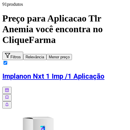
91
produto
s
Preço para
Aplicacao Tlr
Anemia
você encontra no
CliqueFarma
Filtros
Relevância
Menor preço
Implanon Nxt 1 Imp /1 Aplicação