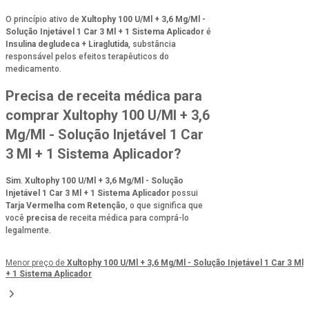
O princípio ativo de
Xultophy 100 U/Ml + 3,6 Mg/Ml -
Solução Injetável 1 Car 3 Ml + 1 Sistema Aplicador
é
Insulina degludeca + Liraglutida
, substância
responsável pelos efeitos terapêuticos do
medicamento.
Precisa de receita médica para
comprar Xultophy 100 U/Ml + 3,6
Mg/Ml - Solução Injetável 1 Car
3 Ml + 1 Sistema Aplicador?
Sim
.
Xultophy 100 U/Ml + 3,6 Mg/Ml - Solução
Injetável 1 Car 3 Ml + 1 Sistema Aplicador
possui
Tarja Vermelha com Retenção
, o que significa que
você
precisa
de receita médica para comprá-lo
legalmente.
Menor preço de
Xultophy 100 U/Ml + 3,6 Mg/Ml - Solução Injetável 1 Car 3 Ml
+ 1 Sistema Aplicador