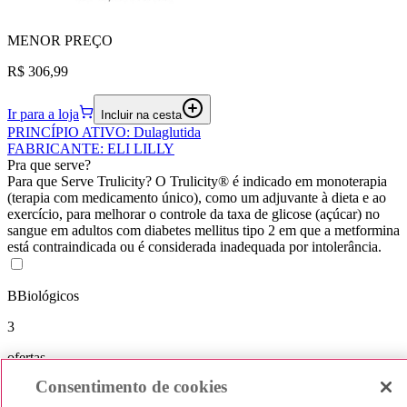
MENOR
PREÇO
R$ 306,99
Ir para a loja
Incluir na cesta
PRINCÍPIO ATIVO
:
Dulaglutida
FABRICANTE
:
ELI LILLY
Pra que serve?
Para que Serve Trulicity? O Trulicity® é indicado em monoterapia
(terapia com medicamento único), como um adjuvante à dieta e ao
exercício, para melhorar o controle da taxa de glicose (açúcar) no
sangue em adultos com diabetes mellitus tipo 2 em que a metformina
está contraindicada ou é considerada inadequada por intolerância.
B
Biológicos
3
ofertas
Consentimento de cookies
Melhores preços a partir de
R$ 306,99
até
R$ 362,09