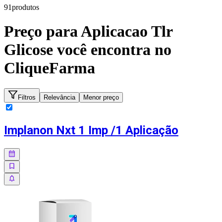
91
produto
s
Preço para
Aplicacao Tlr
Glicose
você encontra no
CliqueFarma
Filtros
Relevância
Menor preço
Implanon Nxt 1 Imp /1 Aplicação